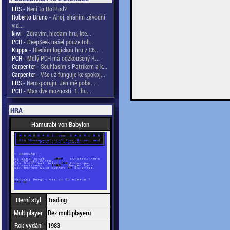
LHS
- Není to HotRod?
Roberto Bruno
- Ahoj, sháním závodní
vid...
kiwi
- Zdravim, hledam hru, kte...
PCH
- DeepSeek našel pouze toh...
Kuppa
- Hledám logickou hru z C6...
PCH
- Mdlý PCH má odzkoušený R...
Carpenter
- Souhlasím s Patrikem a k...
Carpenter
- Vše už funguje ke spokoj...
LHS
- Nerozporuju. Jen mě poba...
PCH
- Mas dve moznosti. 1. bu...
HRA
Hamurabi von Babylon
Herní styl
Trading
Multiplayer
Bez multiplayeru
Rok vydání
1983