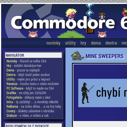
novinky
utility
hry
dema
dentra
re
MINE SWEEPERS
NAVIGÁTOR
Novinky
- hlavně ze světa C64
Hry
- solidní databáze her
Dema
- pouze ta nejlepší
Dentra
- když stačí jeden soubor
Utility
- nejen pro práci a legraci
Recenze
- trocha textu o všem možném
PC Software
- když to nejde na C64
Grafika
- ne vždy jen 320x200
Fotogalerie
- důkazy nejen z akcí
Intra
- ty začátky! ... a mnohdy několik
Reklama
- na ticho dňies .. a na hry taky
Covery
- diskety zabalené v obrázku
Diskuze
- o všem, o ničem a tak
POSLEDNÍCH 10 Z DISKUZE