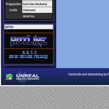
Programátor
Gerd-Uwe Neukamp
Grafik
(Unknown)
detail hry
INTRO
Hardcode and datamining by 