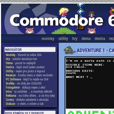
novinky
utility
hry
dema
dentra
re
ADVENTURE 1 - C
NAVIGÁTOR
Novinky
- hlavně ze světa C64
Hry
- solidní databáze her
Dema
- pouze ta nejlepší
Dentra
- když stačí jeden soubor
Utility
- nejen pro práci a legraci
Recenze
- trocha textu o všem možném
PC Software
- když to nejde na C64
Grafika
- ne vždy jen 320x200
Fotogalerie
- důkazy nejen z akcí
Intra
- ty začátky! ... a mnohdy několik
Reklama
- na ticho dňies .. a na hry taky
Covery
- diskety zabalené v obrázku
Diskuze
- o všem, o ničem a tak
POSLEDNÍCH 10 Z DISKUZE