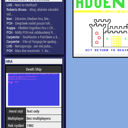
LHS
- Není to HotRod?
Roberto Bruno
- Ahoj, sháním závodní
vid...
kiwi
- Zdravim, hledam hru, kte...
PCH
- DeepSeek našel pouze toh...
Kuppa
- Hledám logickou hru z C6...
PCH
- Mdlý PCH má odzkoušený R...
Carpenter
- Souhlasím s Patrikem a k...
Carpenter
- Vše už funguje ke spokoj...
LHS
- Nerozporuju. Jen mě poba...
PCH
- Mas dve moznosti. 1. bu...
HRA
Death Ship
Herní styl
Text only
Multiplayer
Bez multiplayeru
Rok vydání
1982