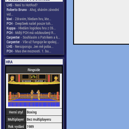
LHS
- Není to HotRod?
Roberto Bruno
- Ahoj, sháním závodní
vid...
kiwi
- Zdravim, hledam hru, kte...
PCH
- DeepSeek našel pouze toh...
Kuppa
- Hledám logickou hru z C6...
PCH
- Mdlý PCH má odzkoušený R...
Carpenter
- Souhlasím s Patrikem a k...
Carpenter
- Vše už funguje ke spokoj...
LHS
- Nerozporuju. Jen mě poba...
PCH
- Mas dve moznosti. 1. bu...
HRA
Ringside
Herní styl
Boxing
Multiplayer
Bez multiplayeru
Rok vydání
1989