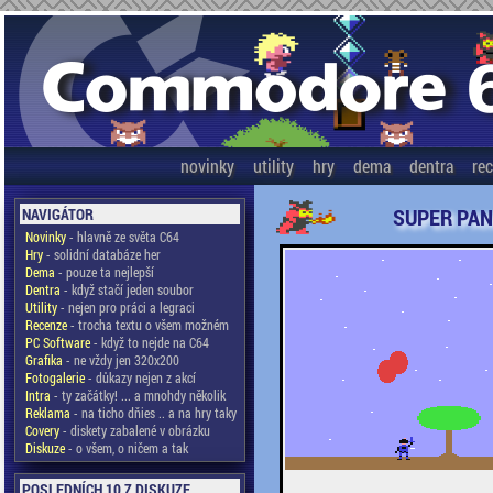
novinky
utility
hry
dema
dentra
re
SUPER PAN
NAVIGÁTOR
Novinky
- hlavně ze světa C64
Hry
- solidní databáze her
Dema
- pouze ta nejlepší
Dentra
- když stačí jeden soubor
Utility
- nejen pro práci a legraci
Recenze
- trocha textu o všem možném
PC Software
- když to nejde na C64
Grafika
- ne vždy jen 320x200
Fotogalerie
- důkazy nejen z akcí
Intra
- ty začátky! ... a mnohdy několik
Reklama
- na ticho dňies .. a na hry taky
Covery
- diskety zabalené v obrázku
Diskuze
- o všem, o ničem a tak
POSLEDNÍCH 10 Z DISKUZE