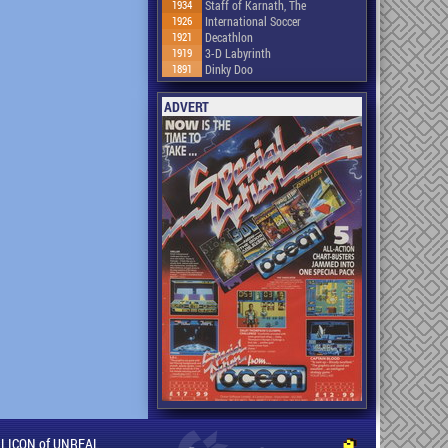
1934
Staff of Karnath, The
1926
International Soccer
1921
Decathlon
1919
3-D Labyrinth
1891
Dinky Doo
ADVERT
ILLICON of UNREAL