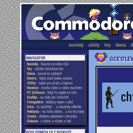
novinky
utility
hry
dema
d
GCE'O'LE
NAVIGÁTOR
Novinky
- hlavně ze světa C64
Hry
- solidní databáze her
Dema
- pouze ta nejlepší
Dentra
- když stačí jeden soubor
Utility
- nejen pro práci a legraci
Recenze
- trocha textu o všem možném
PC Software
- když to nejde na C64
Grafika
- ne vždy jen 320x200
Fotogalerie
- důkazy nejen z akcí
Intra
- ty začátky! ... a mnohdy několik
Reklama
- na ticho dňies .. a na hry taky
Covery
- diskety zabalené v obrázku
Diskuze
- o všem, o ničem a tak
POSLEDNÍCH 10 Z DISKUZE