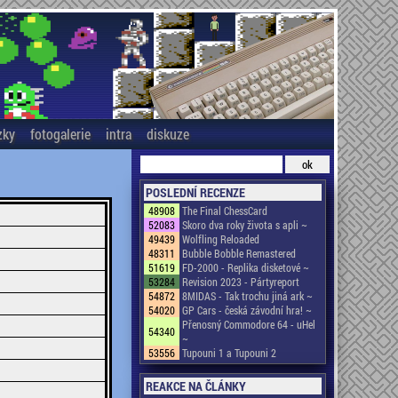
zky
fotogalerie
intra
diskuze
POSLEDNÍ RECENZE
48908
The Final ChessCard
52083
Skoro dva roky života s apli ~
49439
Wolfling Reloaded
48311
Bubble Bobble Remastered
51619
FD-2000 - Replika disketové ~
53284
Revision 2023 - Pártyreport
54872
8MIDAS - Tak trochu jiná ark ~
54020
GP Cars - česká závodní hra! ~
Přenosný Commodore 64 - uHel
54340
~
53556
Tupouni 1 a Tupouni 2
REAKCE NA ČLÁNKY