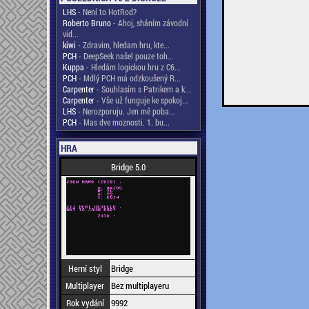
LHS
- Není to HotRod?
Roberto Bruno
- Ahoj, sháním závodní
vid...
kiwi
- Zdravim, hledam hru, kte...
PCH
- DeepSeek našel pouze toh...
Kuppa
- Hledám logickou hru z C6...
PCH
- Mdlý PCH má odzkoušený R...
Carpenter
- Souhlasím s Patrikem a k...
Carpenter
- Vše už funguje ke spokoj...
LHS
- Nerozporuju. Jen mě poba...
PCH
- Mas dve moznosti. 1. bu...
HRA
Bridge 5.0
Herní styl
Bridge
Multiplayer
Bez multiplayeru
Rok vydání
9992