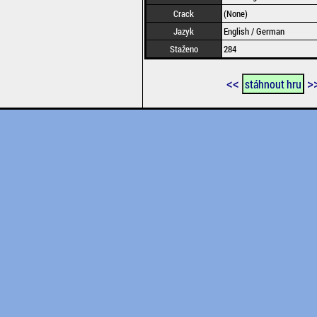
Crack
(None)
Jazyk
English / German
Staženo
284
<<
>
stáhnout hru