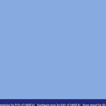
amining by PCH of UNREAL, Hardware guru by RAY of UNREAL, Bugs report by S