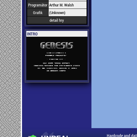
Programátor
Arthur M. Walsh
Grafik
(Unknown)
detail hry
INTRO
Hardcode and dat