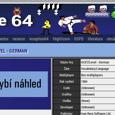
entra
recenze
inception64
HighScore
DSPD
literatura
obrá
VEL - GERMAN
Název hry
GCE'O'Level - German
Žánr
Vocabulary/Language
Multiplayer
Bez multiplayeru
Rok vydání
1984
Code
(Unknown)
Grafika
(Unknown)
Hudba
(None)
Developer
(Unknown)
Publisher
Ivan Berg Software Ltd.