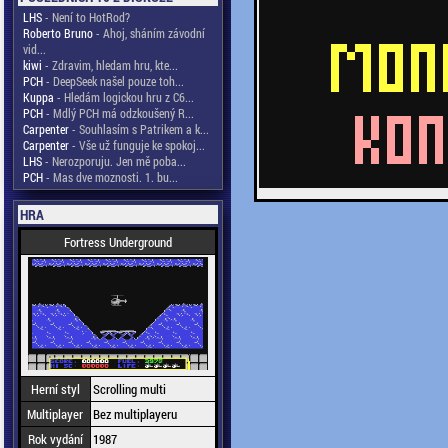
LHS
- Není to HotRod?
Roberto Bruno
- Ahoj, sháním závodní
vid...
kiwi
- Zdravim, hledam hru, kte...
PCH
- DeepSeek našel pouze toh...
Kuppa
- Hledám logickou hru z C6...
PCH
- Mdlý PCH má odzkoušený R...
Carpenter
- Souhlasím s Patrikem a k...
Carpenter
- Vše už funguje ke spokoj...
LHS
- Nerozporuju. Jen mě poba...
PCH
- Mas dve moznosti. 1. bu...
HRA
Fortress Underground
Herní styl
Scrolling multi
Multiplayer
Bez multiplayeru
Rok vydání
1987