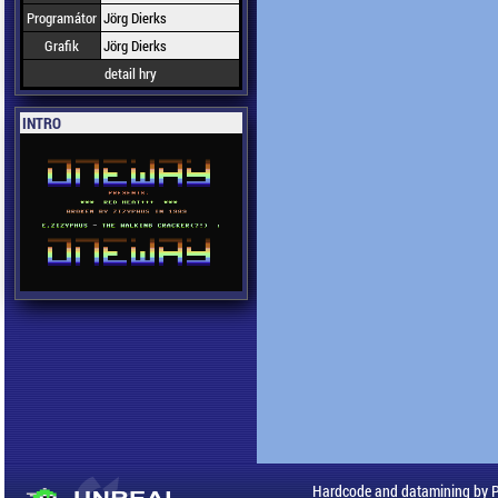
Programátor
Jörg Dierks
Grafik
Jörg Dierks
detail hry
INTRO
Hardcode and datamining by 