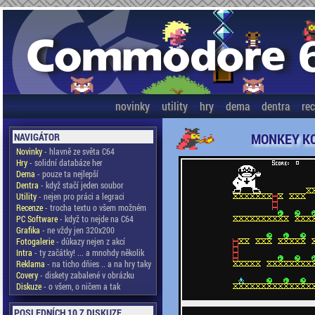
novinky
utility
hry
dema
dentra
re
MONKEY K
NAVIGÁTOR
Novinky
- hlavně ze světa C64
Hry
- solidní databáze her
Dema
- pouze ta nejlepší
Dentra
- když stačí jeden soubor
Utility
- nejen pro práci a legraci
Recenze
- trocha textu o všem možném
PC Software
- když to nejde na C64
Grafika
- ne vždy jen 320x200
Fotogalerie
- důkazy nejen z akcí
Intra
- ty začátky! ... a mnohdy několik
Reklama
- na ticho dňies .. a na hry taky
Covery
- diskety zabalené v obrázku
Diskuze
- o všem, o ničem a tak
POSLEDNÍCH 10 Z DISKUZE