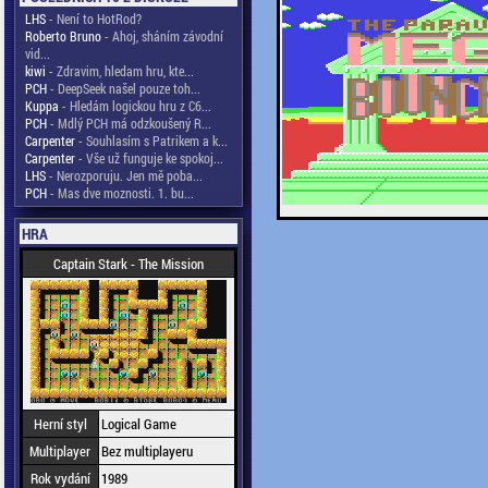
LHS
- Není to HotRod?
Roberto Bruno
- Ahoj, sháním závodní
vid...
kiwi
- Zdravim, hledam hru, kte...
PCH
- DeepSeek našel pouze toh...
Kuppa
- Hledám logickou hru z C6...
PCH
- Mdlý PCH má odzkoušený R...
Carpenter
- Souhlasím s Patrikem a k...
Carpenter
- Vše už funguje ke spokoj...
LHS
- Nerozporuju. Jen mě poba...
PCH
- Mas dve moznosti. 1. bu...
HRA
Captain Stark - The Mission
Herní styl
Logical Game
Multiplayer
Bez multiplayeru
Rok vydání
1989