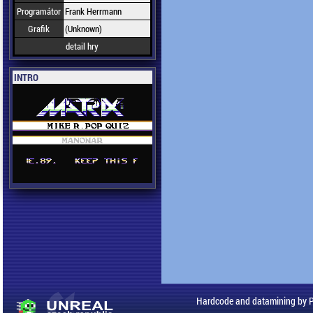
Programátor
Frank Herrmann
Grafik
(Unknown)
detail hry
INTRO
Hardcode and datamining by 