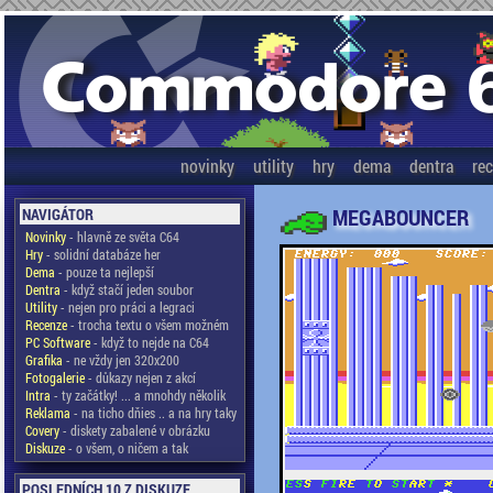
novinky
utility
hry
dema
dentra
re
MEGABOUNCER
NAVIGÁTOR
Novinky
- hlavně ze světa C64
Hry
- solidní databáze her
Dema
- pouze ta nejlepší
Dentra
- když stačí jeden soubor
Utility
- nejen pro práci a legraci
Recenze
- trocha textu o všem možném
PC Software
- když to nejde na C64
Grafika
- ne vždy jen 320x200
Fotogalerie
- důkazy nejen z akcí
Intra
- ty začátky! ... a mnohdy několik
Reklama
- na ticho dňies .. a na hry taky
Covery
- diskety zabalené v obrázku
Diskuze
- o všem, o ničem a tak
POSLEDNÍCH 10 Z DISKUZE