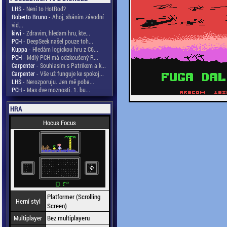
LHS
- Není to HotRod?
Roberto Bruno
- Ahoj, sháním závodní
vid...
kiwi
- Zdravim, hledam hru, kte...
PCH
- DeepSeek našel pouze toh...
Kuppa
- Hledám logickou hru z C6...
PCH
- Mdlý PCH má odzkoušený R...
Carpenter
- Souhlasím s Patrikem a k...
Carpenter
- Vše už funguje ke spokoj...
LHS
- Nerozporuju. Jen mě poba...
PCH
- Mas dve moznosti. 1. bu...
HRA
Hocus Focus
Platformer (Scrolling
Herní styl
Screen)
Multiplayer
Bez multiplayeru