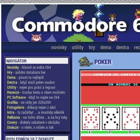
novinky
utility
hry
dema
dentra
re
POKER
NAVIGÁTOR
Novinky
- hlavně ze světa C64
Hry
- solidní databáze her
Dema
- pouze ta nejlepší
Dentra
- když stačí jeden soubor
Utility
- nejen pro práci a legraci
Recenze
- trocha textu o všem možném
PC Software
- když to nejde na C64
Grafika
- ne vždy jen 320x200
Fotogalerie
- důkazy nejen z akcí
Intra
- ty začátky! ... a mnohdy několik
Reklama
- na ticho dňies .. a na hry taky
Covery
- diskety zabalené v obrázku
Diskuze
- o všem, o ničem a tak
POSLEDNÍCH 10 Z DISKUZE