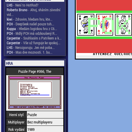
LHS
- Není to HotRod?
Roberto Bruno
- Ahoj, sháním závodní
vid...
kiwi
- Zdravim, hledam hru, kte...
PCH
- DeepSeek našel pouze toh...
Kuppa
- Hledám logickou hru z C6...
PCH
- Mdlý PCH má odzkoušený R...
Carpenter
- Souhlasím s Patrikem a k...
Carpenter
- Vše už funguje ke spokoj...
LHS
- Nerozporuju. Jen mě poba...
PCH
- Mas dve moznosti. 1. bu...
HRA
Puzzle Page #066, The
Herní styl
Puzzle
Multiplayer
Bez multiplayeru
Rok vydání
1989