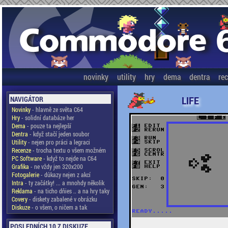
novinky
utility
hry
dema
dentra
re
LIFE
NAVIGÁTOR
Novinky
- hlavně ze světa C64
Hry
- solidní databáze her
Dema
- pouze ta nejlepší
Dentra
- když stačí jeden soubor
Utility
- nejen pro práci a legraci
Recenze
- trocha textu o všem možném
PC Software
- když to nejde na C64
Grafika
- ne vždy jen 320x200
Fotogalerie
- důkazy nejen z akcí
Intra
- ty začátky! ... a mnohdy několik
Reklama
- na ticho dňies .. a na hry taky
Covery
- diskety zabalené v obrázku
Diskuze
- o všem, o ničem a tak
POSLEDNÍCH 10 Z DISKUZE