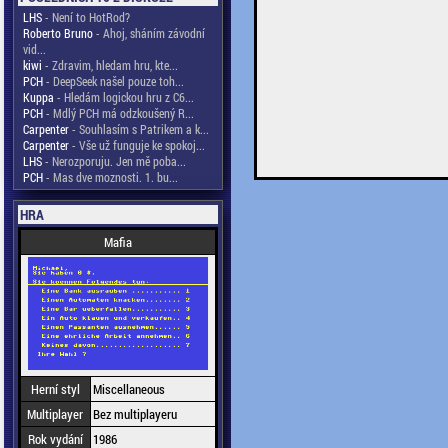
LHS
- Není to HotRod?
Roberto Bruno
- Ahoj, sháním závodní
vid...
kiwi
- Zdravim, hledam hru, kte...
PCH
- DeepSeek našel pouze toh...
Kuppa
- Hledám logickou hru z C6...
PCH
- Mdlý PCH má odzkoušený R...
Carpenter
- Souhlasím s Patrikem a k...
Carpenter
- Vše už funguje ke spokoj...
LHS
- Nerozporuju. Jen mě poba...
PCH
- Mas dve moznosti. 1. bu...
HRA
Mafia
Herní styl
Miscellaneous
Multiplayer
Bez multiplayeru
Rok vydání
1986