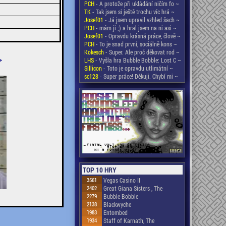
PCH
- A protože při ukládání ničím fo ~
TK
- Tak jsem si ještě trochu víc hrá ~
Josef01
- Já jsem upravil vzhled šach ~
PCH
- mám ji ;) a hral jsem na ni asi ~
Josef01
- Opravdu krásná práce, člově ~
PCH
- To je snad první, sociálně kons ~
Kokesch
- Super. Ale proč děkovat rod ~
>
LHS
- Vyšla hra Bubble Bobble: Lost C ~
Sillicon
- Toto je opravdu utlimátní ~
sc128
- Super práce! Děkuji. Chybí mi ~
TOP 10 HRY
3561
Vegas Casino II
2402
Great Giana Sisters , The
2279
Bubble Bobble
2138
Blackwyche
1983
Entombed
1934
Staff of Karnath, The