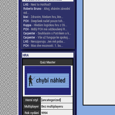
LHS
- Není to HotRod?
Roberto Bruno
- Ahoj, sháním závodní
vid...
kiwi
- Zdravim, hledam hru, kte...
PCH
- DeepSeek našel pouze toh...
Kuppa
- Hledám logickou hru z C6...
PCH
- Mdlý PCH má odzkoušený R...
Carpenter
- Souhlasím s Patrikem a k...
Carpenter
- Vše už funguje ke spokoj...
LHS
- Nerozporuju. Jen mě poba...
PCH
- Mas dve moznosti. 1. bu...
HRA
Quiz Master
Herní styl
[uncategorized]
Multiplayer
Bez multiplayeru
Rok vydání
9994