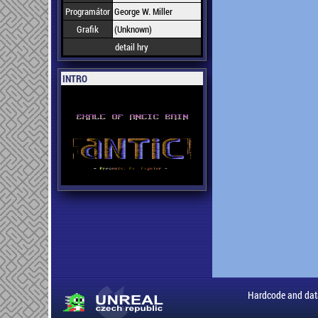
Programátor
George W. Miller
Grafik
(Unknown)
detail hry
INTRO
Hardcode and dat