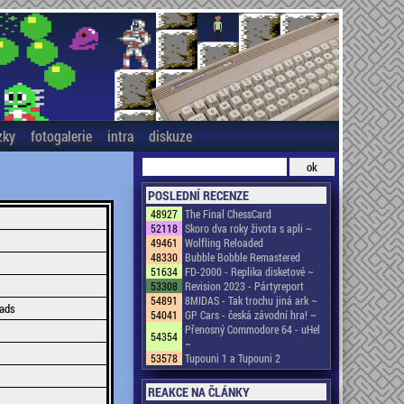
zky
fotogalerie
intra
diskuze
POSLEDNÍ RECENZE
48927
The Final ChessCard
52118
Skoro dva roky života s apli ~
49461
Wolfling Reloaded
48330
Bubble Bobble Remastered
51634
FD-2000 - Replika disketové ~
53308
Revision 2023 - Pártyreport
54891
8MIDAS - Tak trochu jiná ark ~
eads
54041
GP Cars - česká závodní hra! ~
Přenosný Commodore 64 - uHel
54354
~
53578
Tupouni 1 a Tupouni 2
REAKCE NA ČLÁNKY