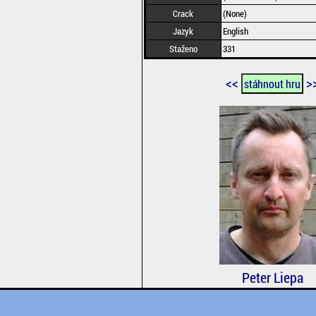
Crack
(None)
Jazyk
English
Staženo
331
<<
>
stáhnout hru
Peter Liepa