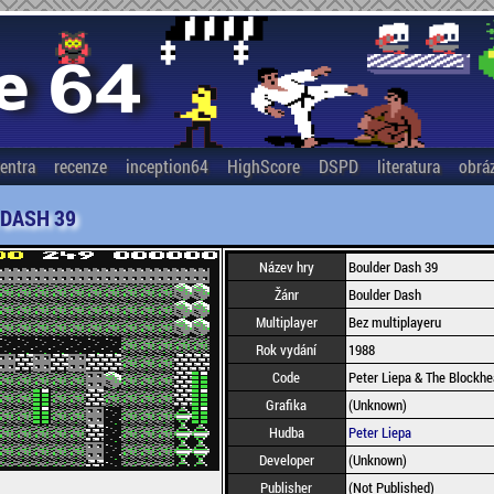
entra
recenze
inception64
HighScore
DSPD
literatura
obrá
 DASH 39
Název hry
Boulder Dash 39
Žánr
Boulder Dash
Multiplayer
Bez multiplayeru
Rok vydání
1988
Code
Peter Liepa & The Blockh
Grafika
(Unknown)
Hudba
Peter Liepa
Developer
(Unknown)
Publisher
(Not Published)