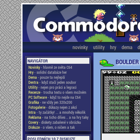
novinky
utility
hry
dema
d
BOULDER
NAVIGÁTOR
Novinky
- hlavně ze světa C64
Hry
- solidní databáze her
Dema
- pouze ta nejlepší
Dentra
- když stačí jeden soubor
Utility
- nejen pro práci a legraci
Recenze
- trocha textu o všem možném
PC Software
- když to nejde na C64
Grafika
- ne vždy jen 320x200
Fotogalerie
- důkazy nejen z akcí
Intra
- ty začátky! ... a mnohdy několik
Reklama
- na ticho dňies .. a na hry taky
Covery
- diskety zabalené v obrázku
Diskuze
- o všem, o ničem a tak
POSLEDNÍCH 10 Z DISKUZE