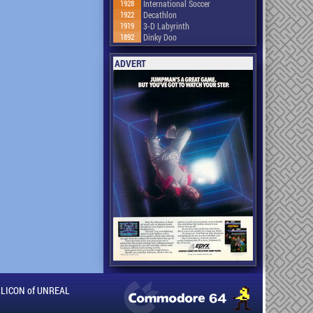
1928
International Soccer
1922
Decathlon
1919
3-D Labyrinth
1892
Dinky Doo
ADVERT
ILLICON of UNREAL