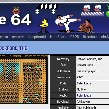
entra
recenze
inception64
HighScore
DSPD
literatura
obrá
OCKFORD, THE
Název hry
Son of Rockford, The
Žánr
Boulder Dash
Multiplayer
Bez multiplayeru
Rok vydání
9992
Code
Peter Liepa
Grafika
No One
Hudba
Peter Liepa
Developer
(Unknown)
Publisher
(Not Published)