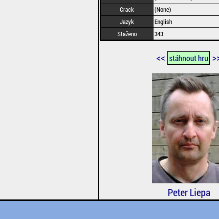
Crack
(None)
Jazyk
English
Staženo
343
<<
>
stáhnout hru
Peter Liepa