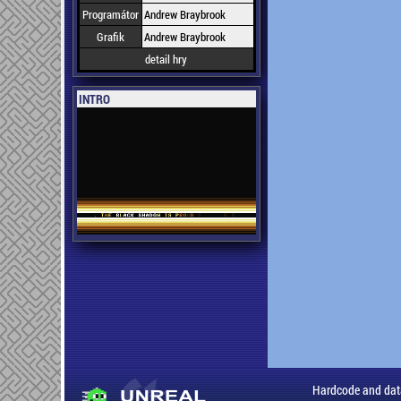
Programátor
Andrew Braybrook
Grafik
Andrew Braybrook
detail hry
INTRO
Hardcode and dat