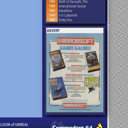
1934
Staff of Karnath, The
1926
International Soccer
1920
Decathlon
1919
3-D Labyrinth
1890
Dinky Doo
ADVERT
ILLICON of UNREAL