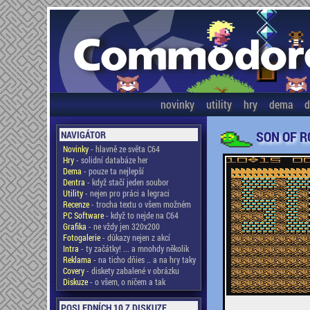
novinky
utility
hry
dema
d
SON OF R
NAVIGÁTOR
Novinky
- hlavně ze světa C64
Hry
- solidní databáze her
Dema
- pouze ta nejlepší
Dentra
- když stačí jeden soubor
Utility
- nejen pro práci a legraci
Recenze
- trocha textu o všem možném
PC Software
- když to nejde na C64
Grafika
- ne vždy jen 320x200
Fotogalerie
- důkazy nejen z akcí
Intra
- ty začátky! ... a mnohdy několik
Reklama
- na ticho dňies .. a na hry taky
Covery
- diskety zabalené v obrázku
Diskuze
- o všem, o ničem a tak
POSLEDNÍCH 10 Z DISKUZE