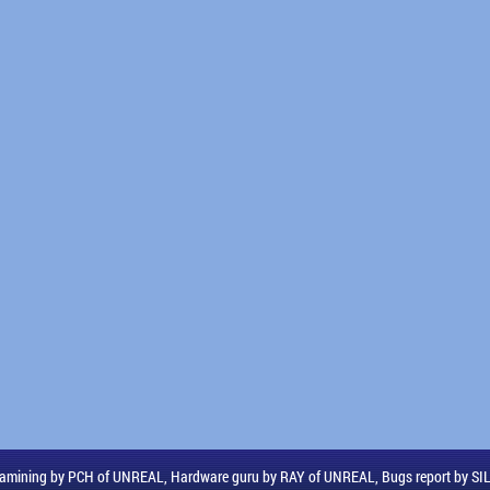
amining by PCH of UNREAL, Hardware guru by RAY of UNREAL, Bugs report by S