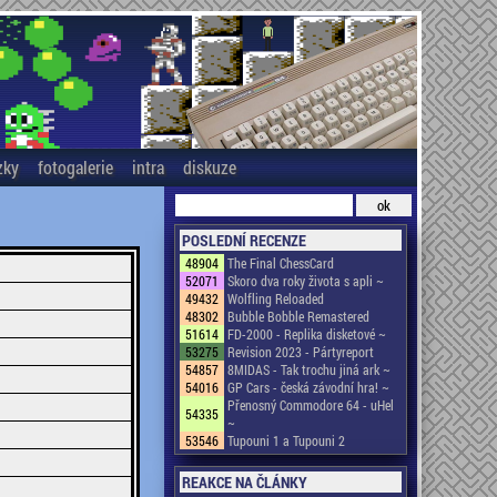
zky
fotogalerie
intra
diskuze
POSLEDNÍ RECENZE
48904
The Final ChessCard
52071
Skoro dva roky života s apli ~
49432
Wolfling Reloaded
48302
Bubble Bobble Remastered
51614
FD-2000 - Replika disketové ~
53275
Revision 2023 - Pártyreport
54857
8MIDAS - Tak trochu jiná ark ~
54016
GP Cars - česká závodní hra! ~
Přenosný Commodore 64 - uHel
54335
~
53546
Tupouni 1 a Tupouni 2
REAKCE NA ČLÁNKY