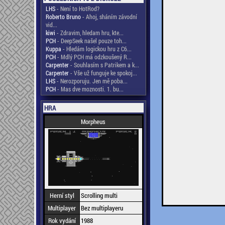
LHS
- Není to HotRod?
Roberto Bruno
- Ahoj, sháním závodní
vid...
kiwi
- Zdravim, hledam hru, kte...
PCH
- DeepSeek našel pouze toh...
Kuppa
- Hledám logickou hru z C6...
PCH
- Mdlý PCH má odzkoušený R...
Carpenter
- Souhlasím s Patrikem a k...
Carpenter
- Vše už funguje ke spokoj...
LHS
- Nerozporuju. Jen mě poba...
PCH
- Mas dve moznosti. 1. bu...
HRA
Morpheus
Herní styl
Scrolling multi
Multiplayer
Bez multiplayeru
Rok vydání
1988