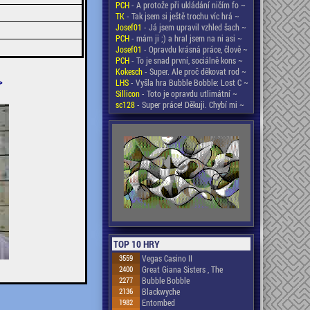
PCH
- A protože při ukládání ničím fo ~
TK
- Tak jsem si ještě trochu víc hrá ~
Josef01
- Já jsem upravil vzhled šach ~
PCH
- mám ji ;) a hral jsem na ni asi ~
Josef01
- Opravdu krásná práce, člově ~
PCH
- To je snad první, sociálně kons ~
Kokesch
- Super. Ale proč děkovat rod ~
>
LHS
- Vyšla hra Bubble Bobble: Lost C ~
Sillicon
- Toto je opravdu utlimátní ~
sc128
- Super práce! Děkuji. Chybí mi ~
TOP 10 HRY
3559
Vegas Casino II
2400
Great Giana Sisters , The
2277
Bubble Bobble
2136
Blackwyche
1982
Entombed