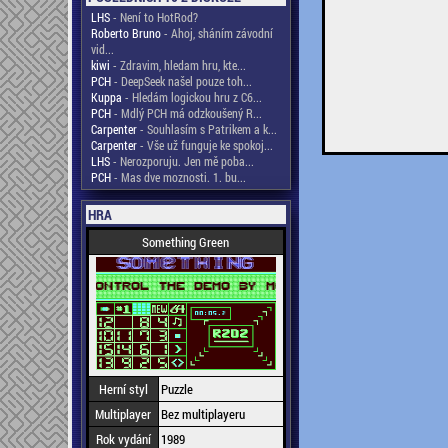
LHS
- Není to HotRod?
Roberto Bruno
- Ahoj, sháním závodní
vid...
kiwi
- Zdravim, hledam hru, kte...
PCH
- DeepSeek našel pouze toh...
Kuppa
- Hledám logickou hru z C6...
PCH
- Mdlý PCH má odzkoušený R...
Carpenter
- Souhlasím s Patrikem a k...
Carpenter
- Vše už funguje ke spokoj...
LHS
- Nerozporuju. Jen mě poba...
PCH
- Mas dve moznosti. 1. bu...
HRA
Something Green
Herní styl
Puzzle
Multiplayer
Bez multiplayeru
Rok vydání
1989