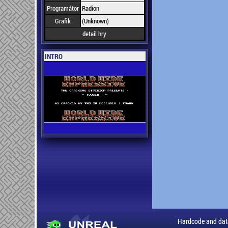
Programátor
Radion
Grafik
(Unknown)
detail hry
INTRO
Hardcode and dat