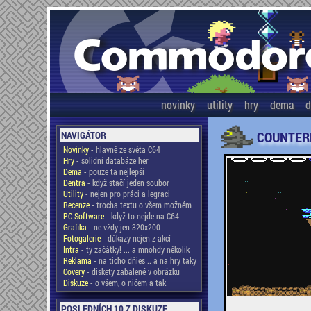
novinky
utility
hry
dema
d
COUNTER
NAVIGÁTOR
Novinky
- hlavně ze světa C64
Hry
- solidní databáze her
Dema
- pouze ta nejlepší
Dentra
- když stačí jeden soubor
Utility
- nejen pro práci a legraci
Recenze
- trocha textu o všem možném
PC Software
- když to nejde na C64
Grafika
- ne vždy jen 320x200
Fotogalerie
- důkazy nejen z akcí
Intra
- ty začátky! ... a mnohdy několik
Reklama
- na ticho dňies .. a na hry taky
Covery
- diskety zabalené v obrázku
Diskuze
- o všem, o ničem a tak
POSLEDNÍCH 10 Z DISKUZE