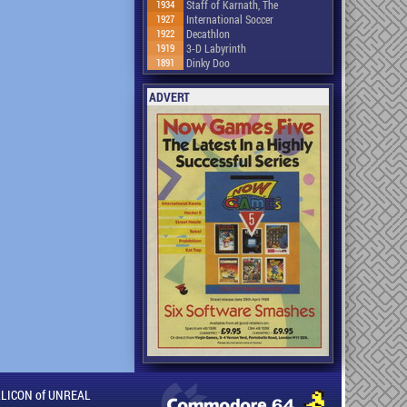
1934
Staff of Karnath, The
1927
International Soccer
1922
Decathlon
1919
3-D Labyrinth
1891
Dinky Doo
ADVERT
ILLICON of UNREAL