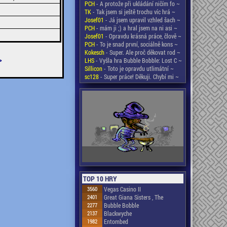
PCH
- A protože při ukládání ničím fo ~
TK
- Tak jsem si ještě trochu víc hrá ~
Josef01
- Já jsem upravil vzhled šach ~
PCH
- mám ji ;) a hral jsem na ni asi ~
Josef01
- Opravdu krásná práce, člově ~
PCH
- To je snad první, sociálně kons ~
Kokesch
- Super. Ale proč děkovat rod ~
>
LHS
- Vyšla hra Bubble Bobble: Lost C ~
Sillicon
- Toto je opravdu utlimátní ~
sc128
- Super práce! Děkuji. Chybí mi ~
TOP 10 HRY
3560
Vegas Casino II
2401
Great Giana Sisters , The
2277
Bubble Bobble
2137
Blackwyche
1982
Entombed