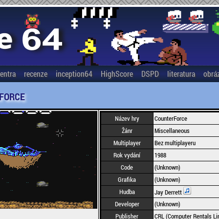
entra
recenze
inception64
HighScore
DSPD
literatura
obrá
FORCE
Název hry
CounterForce
Žánr
Miscellaneous
Multiplayer
Bez multiplayeru
Rok vydání
1988
Code
(Unknown)
Grafika
(Unknown)
Hudba
Jay Derrett
Developer
(Unknown)
Publisher
CRL (Computer Rentals Li