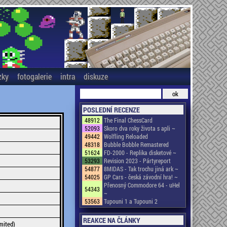
zky
fotogalerie
intra
diskuze
POSLEDNÍ RECENZE
48912
The Final ChessCard
52093
Skoro dva roky života s apli ~
49442
Wolfling Reloaded
48318
Bubble Bobble Remastered
51624
FD-2000 - Replika disketové ~
53293
Revision 2023 - Pártyreport
54877
8MIDAS - Tak trochu jiná ark ~
54025
GP Cars - česká závodní hra! ~
Přenosný Commodore 64 - uHel
54343
~
53563
Tupouni 1 a Tupouni 2
REAKCE NA ČLÁNKY
mited)