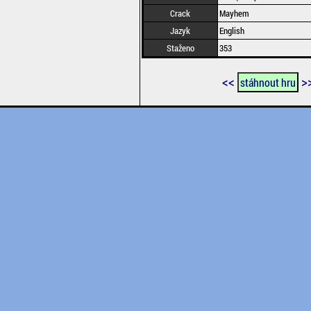
Crack
Mayhem
Jazyk
English
Staženo
353
<<
>
stáhnout hru