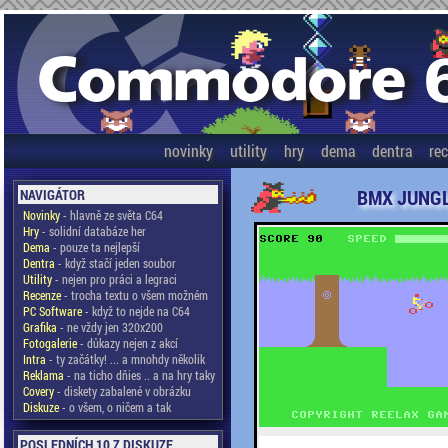
novinky
utility
hry
dema
dentra
re
BMX JUNGL
NAVIGÁTOR
Novinky
- hlavně ze světa C64
Hry
- solidní databáze her
Dema
- pouze ta nejlepší
Dentra
- když stačí jeden soubor
Utility
- nejen pro práci a legraci
Recenze
- trocha textu o všem možném
PC Software
- když to nejde na C64
Grafika
- ne vždy jen 320x200
Fotogalerie
- důkazy nejen z akcí
Intra
- ty začátky! ... a mnohdy několik
Reklama
- na ticho dňies .. a na hry taky
Covery
- diskety zabalené v obrázku
Diskuze
- o všem, o ničem a tak
POSLEDNÍCH 10 Z DISKUZE