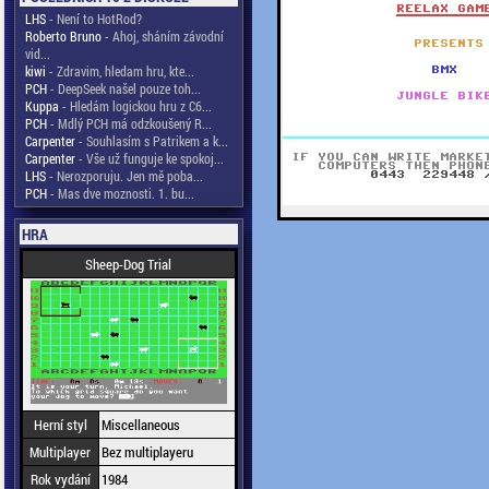
LHS
- Není to HotRod?
Roberto Bruno
- Ahoj, sháním závodní
vid...
kiwi
- Zdravim, hledam hru, kte...
PCH
- DeepSeek našel pouze toh...
Kuppa
- Hledám logickou hru z C6...
PCH
- Mdlý PCH má odzkoušený R...
Carpenter
- Souhlasím s Patrikem a k...
Carpenter
- Vše už funguje ke spokoj...
LHS
- Nerozporuju. Jen mě poba...
PCH
- Mas dve moznosti. 1. bu...
HRA
Sheep-Dog Trial
Herní styl
Miscellaneous
Multiplayer
Bez multiplayeru
Rok vydání
1984