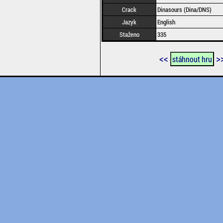
Crack
Dinasours (Dina/DNS)
Jazyk
English
Staženo
335
<<
>
stáhnout hru