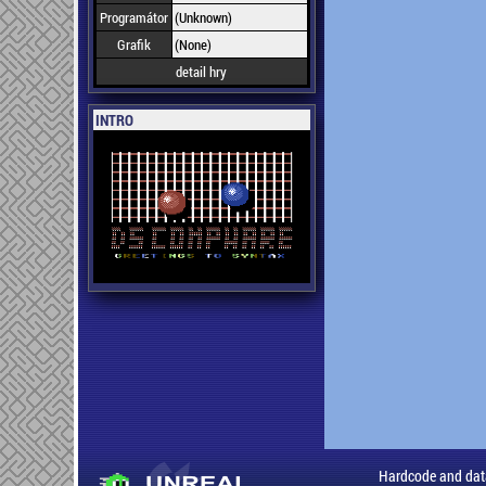
Programátor
(Unknown)
Grafik
(None)
detail hry
INTRO
Hardcode and dat