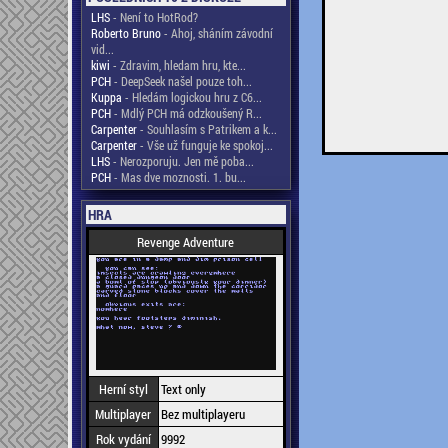
LHS
- Není to HotRod?
Roberto Bruno
- Ahoj, sháním závodní
vid...
kiwi
- Zdravim, hledam hru, kte...
PCH
- DeepSeek našel pouze toh...
Kuppa
- Hledám logickou hru z C6...
PCH
- Mdlý PCH má odzkoušený R...
Carpenter
- Souhlasím s Patrikem a k...
Carpenter
- Vše už funguje ke spokoj...
LHS
- Nerozporuju. Jen mě poba...
PCH
- Mas dve moznosti. 1. bu...
HRA
Revenge Adventure
Herní styl
Text only
Multiplayer
Bez multiplayeru
Rok vydání
9992