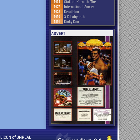
1934
Staff of Karnath, The
1927
International Soccer
1922
Decathlon
1919
3-D Labyrinth
1891
Dinky Doo
ADVERT
ILLICON of UNREAL