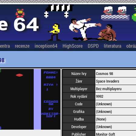
entra
recenze
inception64
HighScore
DSPD
literatura
obrá
98
Název hry
Cosmos 98
Žánr
Space Invaders
Multiplayer
Bez multiplayeru
Rok vydání
9992
Code
(Unknown)
Grafika
(Unknown)
Hudba
(None)
Developer
(Unknown)
Publisher
Monitor-Soft