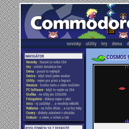
novinky
utility
hry
dema
d
COSMOS 
NAVIGÁTOR
Novinky
- hlavně ze světa C64
Hry
- solidní databáze her
Dema
- pouze ta nejlepší
Dentra
- když stačí jeden soubor
Utility
- nejen pro práci a legraci
Recenze
- trocha textu o všem možném
PC Software
- když to nejde na C64
Grafika
- ne vždy jen 320x200
Fotogalerie
- důkazy nejen z akcí
Intra
- ty začátky! ... a mnohdy několik
Reklama
- na ticho dňies .. a na hry taky
Covery
- diskety zabalené v obrázku
Diskuze
- o všem, o ničem a tak
POSLEDNÍCH 10 Z DISKUZE