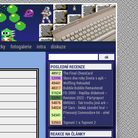
zky
fotogalerie
intra
diskuze
POSLEDNÍ RECENZE
48912
The Final ChessCard
52090
Skoro dva roky života s apli ~
49441
Wolfling Reloaded
48317
Bubble Bobble Remastered
51624
FD-2000 - Replika disketové ~
53291
Revision 2023 - Pártyreport
54876
8MIDAS - Tak trochu jiná ark ~
54024
GP Cars - česká závodní hra! ~
Přenosný Commodore 64 - uHel
54341
~
53563
Tupouni 1 a Tupouni 2
REAKCE NA ČLÁNKY