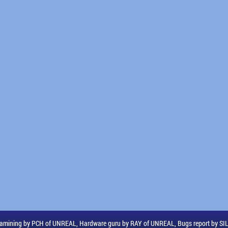
amining by PCH of UNREAL, Hardware guru by RAY of UNREAL, Bugs report by S