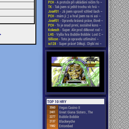
PCH
- A protože při ukládání ničím fo ~
TK
- Tak jsem si ještě trochu víc hrá ~
Josef01
- Já jsem upravil vzhled šach ~
PCH
- mám ji ;) a hral jsem na ni asi ~
Josef01
- Opravdu krásná práce, člově ~
PCH
- To je snad první, sociálně kons ~
Kokesch
- Super. Ale proč děkovat rod ~
>
LHS
- Vyšla hra Bubble Bobble: Lost C ~
Sillicon
- Toto je opravdu utlimátní ~
sc128
- Super práce! Děkuji. Chybí mi ~
TOP 10 HRY
3560
Vegas Casino II
2401
Great Giana Sisters , The
2277
Bubble Bobble
2137
Blackwyche
1982
Entombed