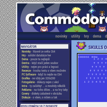
novinky
utility
hry
dema
d
SKULLS O
NAVIGÁTOR
Novinky
- hlavně ze světa C64
Hry
- solidní databáze her
Dema
- pouze ta nejlepší
Dentra
- když stačí jeden soubor
Utility
- nejen pro práci a legraci
Recenze
- trocha textu o všem možném
PC Software
- když to nejde na C64
Grafika
- ne vždy jen 320x200
Fotogalerie
- důkazy nejen z akcí
Intra
- ty začátky! ... a mnohdy několik
Reklama
- na ticho dňies .. a na hry taky
Covery
- diskety zabalené v obrázku
Diskuze
- o všem, o ničem a tak
POSLEDNÍCH 10 Z DISKUZE