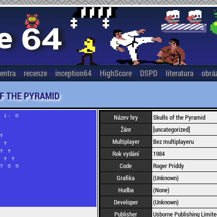
entra
recenze
inception64
HighScore
DSPD
literatura
obrá
F THE PYRAMID
Název hry
Skulls of the Pyramid
Žánr
[uncategorized]
Multiplayer
Bez multiplayeru
Rok vydání
1984
Code
Roger Priddy
Grafika
(Unknown)
Hudba
(None)
Developer
(Unknown)
Publisher
Usborne Publishing Limite