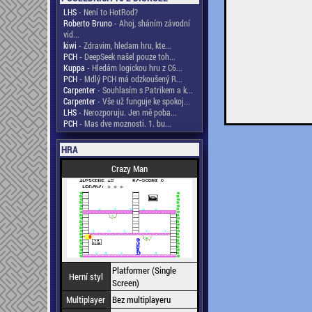
LHS
- Není to HotRod?
Roberto Bruno
- Ahoj, sháním závodní
vid...
kiwi
- Zdravim, hledam hru, kte...
PCH
- DeepSeek našel pouze toh...
Kuppa
- Hledám logickou hru z C6...
PCH
- Mdlý PCH má odzkoušený R...
Carpenter
- Souhlasím s Patrikem a k...
Carpenter
- Vše už funguje ke spokoj...
LHS
- Nerozporuju. Jen mě poba...
PCH
- Mas dve moznosti. 1. bu...
HRA
Crazy Man
Platformer (Single
Herní styl
Screen)
Multiplayer
Bez multiplayeru