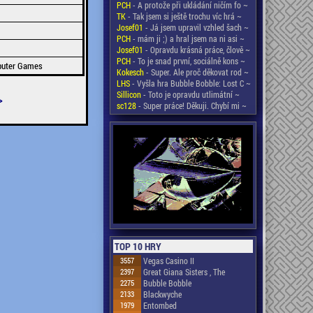
PCH
- A protože při ukládání ničím fo ~
TK
- Tak jsem si ještě trochu víc hrá ~
Josef01
- Já jsem upravil vzhled šach ~
PCH
- mám ji ;) a hral jsem na ni asi ~
Josef01
- Opravdu krásná práce, člově ~
PCH
- To je snad první, sociálně kons ~
puter Games
Kokesch
- Super. Ale proč děkovat rod ~
LHS
- Vyšla hra Bubble Bobble: Lost C ~
Sillicon
- Toto je opravdu utlimátní ~
>
sc128
- Super práce! Děkuji. Chybí mi ~
TOP 10 HRY
3557
Vegas Casino II
2397
Great Giana Sisters , The
2275
Bubble Bobble
2133
Blackwyche
1979
Entombed