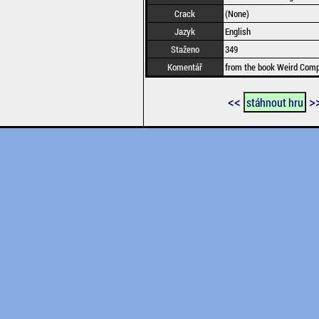
Crack
(None)
Jazyk
English
Staženo
349
Komentář
from the book Weird Com
<<
>
stáhnout hru