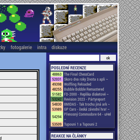
zky
fotogalerie
intra
diskuze
POSLEDNÍ RECENZE
48863
The Final ChessCard
52031
Skoro dva roky života s apli ~
49398
Wolfling Reloaded
48255
Bubble Bobble Remastered
51582
FD-2000 - Replika disketové ~
53242
Revision 2023 - Pártyreport
54830
8MIDAS - Tak trochu jiná ark ~
53989
GP Cars - česká závodní hra! ~
Přenosný Commodore 64 - uHel
54294
~
53509
Tupouni 1 a Tupouni 2
REAKCE NA ČLÁNKY
d