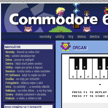
novinky
utility
hry
dema
dentra
re
ORGAN
NAVIGÁTOR
Novinky
- hlavně ze světa C64
Hry
- solidní databáze her
Dema
- pouze ta nejlepší
Dentra
- když stačí jeden soubor
Utility
- nejen pro práci a legraci
Recenze
- trocha textu o všem možném
PC Software
- když to nejde na C64
Grafika
- ne vždy jen 320x200
Fotogalerie
- důkazy nejen z akcí
Intra
- ty začátky! ... a mnohdy několik
Reklama
- na ticho dňies .. a na hry taky
Covery
- diskety zabalené v obrázku
Diskuze
- o všem, o ničem a tak
POSLEDNÍCH 10 Z DISKUZE