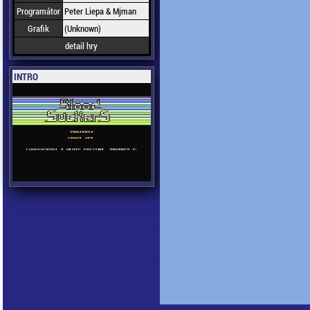
Programátor
Peter Liepa & Mjman
Grafik
(Unknown)
detail hry
INTRO