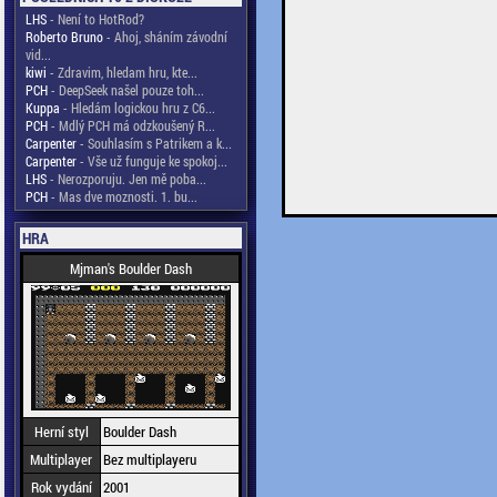
LHS
- Není to HotRod?
Roberto Bruno
- Ahoj, sháním závodní
vid...
kiwi
- Zdravim, hledam hru, kte...
PCH
- DeepSeek našel pouze toh...
Kuppa
- Hledám logickou hru z C6...
PCH
- Mdlý PCH má odzkoušený R...
Carpenter
- Souhlasím s Patrikem a k...
Carpenter
- Vše už funguje ke spokoj...
LHS
- Nerozporuju. Jen mě poba...
PCH
- Mas dve moznosti. 1. bu...
HRA
Mjman's Boulder Dash
Herní styl
Boulder Dash
Multiplayer
Bez multiplayeru
Rok vydání
2001