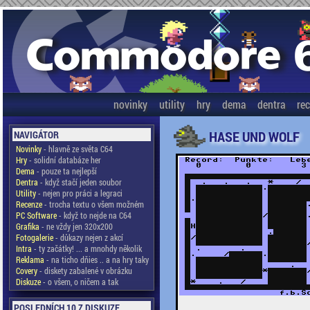
novinky
utility
hry
dema
dentra
re
HASE UND WOLF
NAVIGÁTOR
Novinky
- hlavně ze světa C64
Hry
- solidní databáze her
Dema
- pouze ta nejlepší
Dentra
- když stačí jeden soubor
Utility
- nejen pro práci a legraci
Recenze
- trocha textu o všem možném
PC Software
- když to nejde na C64
Grafika
- ne vždy jen 320x200
Fotogalerie
- důkazy nejen z akcí
Intra
- ty začátky! ... a mnohdy několik
Reklama
- na ticho dňies .. a na hry taky
Covery
- diskety zabalené v obrázku
Diskuze
- o všem, o ničem a tak
POSLEDNÍCH 10 Z DISKUZE