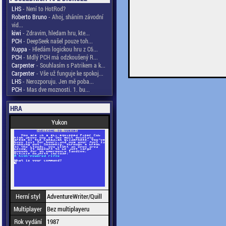
LHS
- Není to HotRod?
Roberto Bruno
- Ahoj, sháním závodní
vid...
kiwi
- Zdravim, hledam hru, kte...
PCH
- DeepSeek našel pouze toh...
Kuppa
- Hledám logickou hru z C6...
PCH
- Mdlý PCH má odzkoušený R...
Carpenter
- Souhlasím s Patrikem a k...
Carpenter
- Vše už funguje ke spokoj...
LHS
- Nerozporuju. Jen mě poba...
PCH
- Mas dve moznosti. 1. bu...
HRA
Yukon
Herní styl
AdventureWriter/Quill
Multiplayer
Bez multiplayeru
Rok vydání
1987