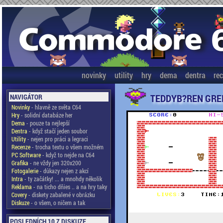
novinky
utility
hry
dema
dentra
re
TEDDYB?REN GRE
NAVIGÁTOR
Novinky
- hlavně ze světa C64
Hry
- solidní databáze her
Dema
- pouze ta nejlepší
Dentra
- když stačí jeden soubor
Utility
- nejen pro práci a legraci
Recenze
- trocha textu o všem možném
PC Software
- když to nejde na C64
Grafika
- ne vždy jen 320x200
Fotogalerie
- důkazy nejen z akcí
Intra
- ty začátky! ... a mnohdy několik
Reklama
- na ticho dňies .. a na hry taky
Covery
- diskety zabalené v obrázku
Diskuze
- o všem, o ničem a tak
POSLEDNÍCH 10 Z DISKUZE