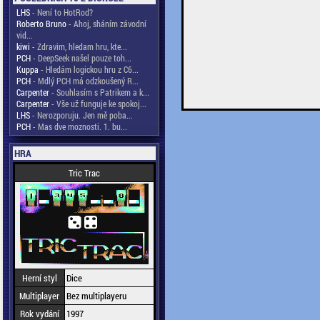
LHS
- Není to HotRod?
Roberto Bruno
- Ahoj, sháním závodní
vid...
kiwi
- Zdravim, hledam hru, kte...
PCH
- DeepSeek našel pouze toh...
Kuppa
- Hledám logickou hru z C6...
PCH
- Mdlý PCH má odzkoušený R...
Carpenter
- Souhlasím s Patrikem a k...
Carpenter
- Vše už funguje ke spokoj...
LHS
- Nerozporuju. Jen mě poba...
PCH
- Mas dve moznosti. 1. bu...
HRA
Tric Trac
Herní styl
Dice
Multiplayer
Bez multiplayeru
Rok vydání
1997