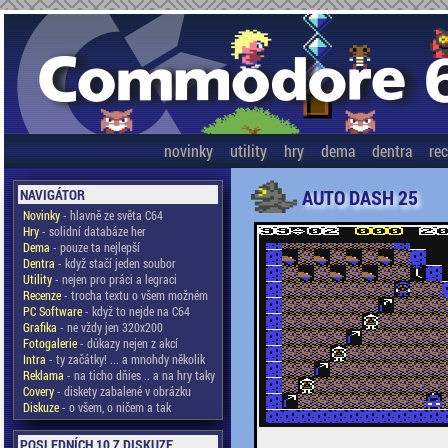
novinky
utility
hry
dema
dentra
re
AUTO DASH 25
NAVIGÁTOR
Novinky
- hlavně ze světa C64
Hry
- solidní databáze her
Dema
- pouze ta nejlepší
Dentra
- když stačí jeden soubor
Utility
- nejen pro práci a legraci
Recenze
- trocha textu o všem možném
PC Software
- když to nejde na C64
Grafika
- ne vždy jen 320x200
Fotogalerie
- důkazy nejen z akcí
Intra
- ty začátky! ... a mnohdy několik
Reklama
- na ticho dňies .. a na hry taky
Covery
- diskety zabalené v obrázku
Diskuze
- o všem, o ničem a tak
POSLEDNÍCH 10 Z DISKUZE