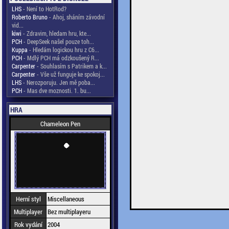
LHS
- Není to HotRod?
Roberto Bruno
- Ahoj, sháním závodní
vid...
kiwi
- Zdravim, hledam hru, kte...
PCH
- DeepSeek našel pouze toh...
Kuppa
- Hledám logickou hru z C6...
PCH
- Mdlý PCH má odzkoušený R...
Carpenter
- Souhlasím s Patrikem a k...
Carpenter
- Vše už funguje ke spokoj...
LHS
- Nerozporuju. Jen mě poba...
PCH
- Mas dve moznosti. 1. bu...
HRA
Chameleon Pen
Herní styl
Miscellaneous
Multiplayer
Bez multiplayeru
Rok vydání
2004