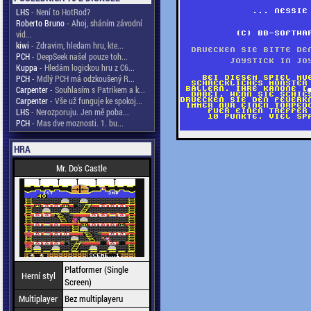
LHS
- Není to HotRod?
Roberto Bruno
- Ahoj, sháním závodní
vid...
kiwi
- Zdravim, hledam hru, kte...
PCH
- DeepSeek našel pouze toh...
Kuppa
- Hledám logickou hru z C6...
PCH
- Mdlý PCH má odzkoušený R...
Carpenter
- Souhlasím s Patrikem a k...
Carpenter
- Vše už funguje ke spokoj...
LHS
- Nerozporuju. Jen mě poba...
PCH
- Mas dve moznosti. 1. bu...
HRA
Mr. Do's Castle
Platformer (Single
Herní styl
Screen)
Multiplayer
Bez multiplayeru