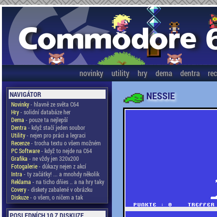
novinky
utility
hry
dema
dentra
re
NESSIE
NAVIGÁTOR
Novinky
- hlavně ze světa C64
Hry
- solidní databáze her
Dema
- pouze ta nejlepší
Dentra
- když stačí jeden soubor
Utility
- nejen pro práci a legraci
Recenze
- trocha textu o všem možném
PC Software
- když to nejde na C64
Grafika
- ne vždy jen 320x200
Fotogalerie
- důkazy nejen z akcí
Intra
- ty začátky! ... a mnohdy několik
Reklama
- na ticho dňies .. a na hry taky
Covery
- diskety zabalené v obrázku
Diskuze
- o všem, o ničem a tak
POSLEDNÍCH 10 Z DISKUZE