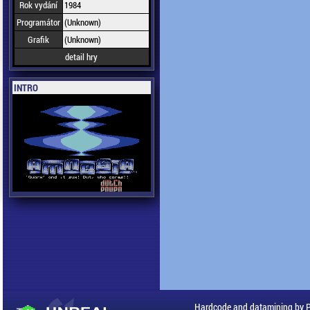
Rok vydání
1984
Programátor
(Unknown)
Grafik
(Unknown)
detail hry
INTRO
Hardcode and datamining by 