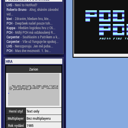
LHS
- Není to HotRod?
Roberto Bruno
- Ahoj, sháním závodní
vid...
kiwi
- Zdravim, hledam hru, kte...
PCH
- DeepSeek našel pouze toh...
Kuppa
- Hledám logickou hru z C6...
PCH
- Mdlý PCH má odzkoušený R...
Carpenter
- Souhlasím s Patrikem a k...
Carpenter
- Vše už funguje ke spokoj...
LHS
- Nerozporuju. Jen mě poba...
PCH
- Mas dve moznosti. 1. bu...
HRA
Zarion
Herní styl
Text only
Multiplayer
Bez multiplayeru
Rok vydání
1985