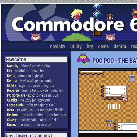
novinky
utility
hry
dema
dentra
re
POO POO - THE B
NAVIGÁTOR
Novinky
- hlavně ze světa C64
Hry
- solidní databáze her
Dema
- pouze ta nejlepší
Dentra
- když stačí jeden soubor
Utility
- nejen pro práci a legraci
Recenze
- trocha textu o všem možném
PC Software
- když to nejde na C64
Grafika
- ne vždy jen 320x200
Fotogalerie
- důkazy nejen z akcí
Intra
- ty začátky! ... a mnohdy několik
Reklama
- na ticho dňies .. a na hry taky
Covery
- diskety zabalené v obrázku
Diskuze
- o všem, o ničem a tak
POSLEDNÍCH 10 Z DISKUZE