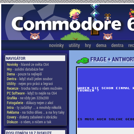
novinky
utility
hry
dema
dentra
re
FRAGE + ANTWOR
NAVIGÁTOR
Novinky
- hlavně ze světa C64
Hry
- solidní databáze her
Dema
- pouze ta nejlepší
Dentra
- když stačí jeden soubor
Utility
- nejen pro práci a legraci
Recenze
- trocha textu o všem možném
PC Software
- když to nejde na C64
Grafika
- ne vždy jen 320x200
Fotogalerie
- důkazy nejen z akcí
Intra
- ty začátky! ... a mnohdy několik
Reklama
- na ticho dňies .. a na hry taky
Covery
- diskety zabalené v obrázku
Diskuze
- o všem, o ničem a tak
POSLEDNÍCH 10 Z DISKUZE