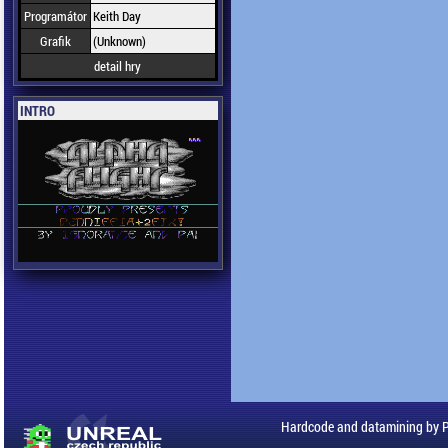
Programátor
Keith Day
Grafik
(Unknown)
detail hry
INTRO
Hardcode and datamining by 