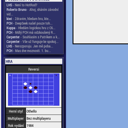
LHS
- Není to HotRod?
Roberto Bruno
- Ahoj, sháním závodní
vid...
kiwi
- Zdravim, hledam hru, kte...
PCH
- DeepSeek našel pouze toh...
Kuppa
- Hledám logickou hru z C6...
PCH
- Mdlý PCH má odzkoušený R...
Carpenter
- Souhlasím s Patrikem a k...
Carpenter
- Vše už funguje ke spokoj...
LHS
- Nerozporuju. Jen mě poba...
PCH
- Mas dve moznosti. 1. bu...
HRA
Reversi
Herní styl
Othello
Multiplayer
Bez multiplayeru
Rok vydání
1984