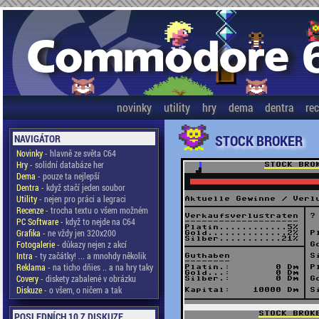
novinky
utility
hry
dema
dentra
re
STOCK BROKER
NAVIGÁTOR
Novinky
- hlavně ze světa C64
Hry
- solidní databáze her
Dema
- pouze ta nejlepší
Dentra
- když stačí jeden soubor
Utility
- nejen pro práci a legraci
Recenze
- trocha textu o všem možném
PC Software
- když to nejde na C64
Grafika
- ne vždy jen 320x200
Fotogalerie
- důkazy nejen z akcí
Intra
- ty začátky! ... a mnohdy několik
Reklama
- na ticho dňies .. a na hry taky
Covery
- diskety zabalené v obrázku
Diskuze
- o všem, o ničem a tak
POSLEDNÍCH 10 Z DISKUZE