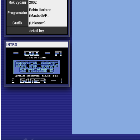
Rok vydání
2002
Robin Harbron
Programátor
(Macbeth/P...
Grafik
(Unknown)
detail hry
INTRO