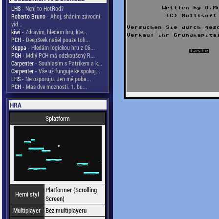
LHS
- Není to HotRod?
Roberto Bruno
- Ahoj, sháním závodní
vid...
kiwi
- Zdravim, hledam hru, kte...
PCH
- DeepSeek našel pouze toh...
Kuppa
- Hledám logickou hru z C6...
PCH
- Mdlý PCH má odzkoušený R...
Carpenter
- Souhlasím s Patrikem a k...
Carpenter
- Vše už funguje ke spokoj...
LHS
- Nerozporuju. Jen mě poba...
PCH
- Mas dve moznosti. 1. bu...
HRA
Splatform
Platformer (Scrolling
Herní styl
Screen)
Multiplayer
Bez multiplayeru