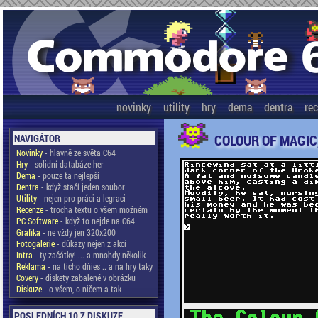
novinky
utility
hry
dema
dentra
re
COLOUR OF MAGIC
NAVIGÁTOR
Novinky
- hlavně ze světa C64
Hry
- solidní databáze her
Dema
- pouze ta nejlepší
Dentra
- když stačí jeden soubor
Utility
- nejen pro práci a legraci
Recenze
- trocha textu o všem možném
PC Software
- když to nejde na C64
Grafika
- ne vždy jen 320x200
Fotogalerie
- důkazy nejen z akcí
Intra
- ty začátky! ... a mnohdy několik
Reklama
- na ticho dňies .. a na hry taky
Covery
- diskety zabalené v obrázku
Diskuze
- o všem, o ničem a tak
POSLEDNÍCH 10 Z DISKUZE