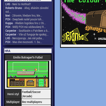
LHS
- Není to HotRod?
Roberto Bruno
- Ahoj, sháním závodní
vid...
kiwi
- Zdravim, hledam hru, kte...
PCH
- DeepSeek našel pouze toh...
Kuppa
- Hledám logickou hru z C6...
PCH
- Mdlý PCH má odzkoušený R...
Carpenter
- Souhlasím s Patrikem a k...
Carpenter
- Vše už funguje ke spokoj...
LHS
- Nerozporuju. Jen mě poba...
PCH
- Mas dve moznosti. 1. bu...
HRA
Emilio Butrague?o Futbol
Football/Soccer
Herní styl
(Arcade)
Multiplayer
Bez multiplayeru