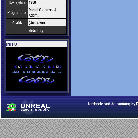
Rok vydání
1988
Daniel Gutierrez &
Programátor
Adolf...
Grafik
(Unknown)
detail hry
INTRO
Hardcode and datamining by 