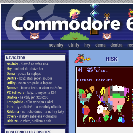
novinky
utility
hry
dema
dentra
re
RISK
NAVIGÁTOR
Novinky
- hlavně ze světa C64
Hry
- solidní databáze her
Dema
- pouze ta nejlepší
Dentra
- když stačí jeden soubor
Utility
- nejen pro práci a legraci
Recenze
- trocha textu o všem možném
PC Software
- když to nejde na C64
Grafika
- ne vždy jen 320x200
Fotogalerie
- důkazy nejen z akcí
Intra
- ty začátky! ... a mnohdy několik
Reklama
- na ticho dňies .. a na hry taky
Covery
- diskety zabalené v obrázku
Diskuze
- o všem, o ničem a tak
POSLEDNÍCH 10 Z DISKUZE