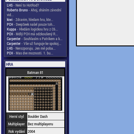
LHS
- Není to HotRod?
Roberto Bruno
- Ahoj, sháním závodní
vid...
kiwi
- Zdravim, hledam hru, kte...
PCH
- DeepSeek našel pouze toh...
Kuppa
- Hledám logickou hru z C6...
PCH
- Mdlý PCH má odzkoušený R...
Carpenter
- Souhlasím s Patrikem a k...
Carpenter
- Vše už funguje ke spokoj...
LHS
- Nerozporuju. Jen mě poba...
PCH
- Mas dve moznosti. 1. bu...
HRA
Batman 81
Herní styl
Boulder Dash
Multiplayer
Bez multiplayeru
Rok vydání
2004