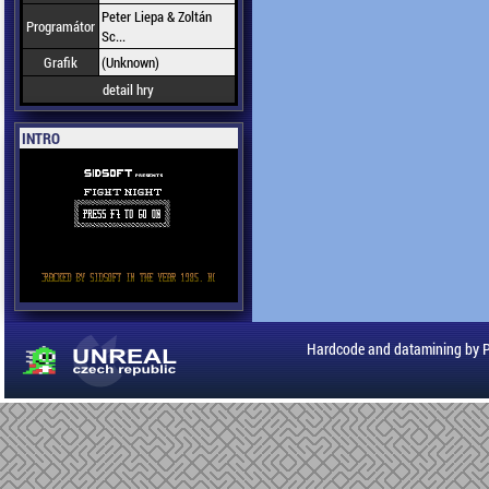
Peter Liepa & Zoltán
Programátor
Sc...
Grafik
(Unknown)
detail hry
INTRO
Hardcode and datamining by 