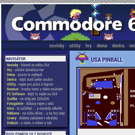
novinky
utility
hry
dema
dentra
re
USA PINBALL
NAVIGÁTOR
Novinky
- hlavně ze světa C64
Hry
- solidní databáze her
Dema
- pouze ta nejlepší
Dentra
- když stačí jeden soubor
Utility
- nejen pro práci a legraci
Recenze
- trocha textu o všem možném
PC Software
- když to nejde na C64
Grafika
- ne vždy jen 320x200
Fotogalerie
- důkazy nejen z akcí
Intra
- ty začátky! ... a mnohdy několik
Reklama
- na ticho dňies .. a na hry taky
Covery
- diskety zabalené v obrázku
Diskuze
- o všem, o ničem a tak
POSLEDNÍCH 10 Z DISKUZE