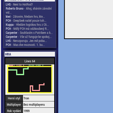
LHS
- Není to HotRod?
Roberto Bruno
- Ahoj, sháním závodní
vid...
kiwi
- Zdravim, hledam hru, kte...
PCH
- DeepSeek našel pouze toh...
Kuppa
- Hledám logickou hru z C6...
PCH
- Mdlý PCH má odzkoušený R...
Carpenter
- Souhlasím s Patrikem a k...
Carpenter
- Vše už funguje ke spokoj...
LHS
- Nerozporuju. Jen mě poba...
PCH
- Mas dve moznosti. 1. bu...
HRA
Lines 64
Herní styl
Tron
Multiplayer
Bez multiplayeru
Rok vydání
1999