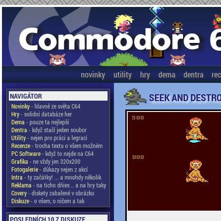
novinky
utility
hry
dema
dentra
re
SEEK AND DESTROY
NAVIGÁTOR
Novinky
- hlavně ze světa C64
Hry
- solidní databáze her
Dema
- pouze ta nejlepší
Dentra
- když stačí jeden soubor
Utility
- nejen pro práci a legraci
Recenze
- trocha textu o všem možném
PC Software
- když to nejde na C64
Grafika
- ne vždy jen 320x200
Fotogalerie
- důkazy nejen z akcí
Intra
- ty začátky! ... a mnohdy několik
Reklama
- na ticho dňies .. a na hry taky
Covery
- diskety zabalené v obrázku
Diskuze
- o všem, o ničem a tak
POSLEDNÍCH 10 Z DISKUZE