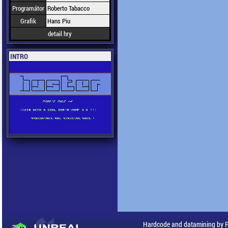
Programátor
Roberto Tabacco
Grafik
Hans Piu
detail hry
INTRO
Hardcode and datamining by 