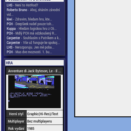
LHS
- Není to HotRod?
Roberto Bruno
- Ahoj, sháním závodní
vid...
kiwi
- Zdravim, hledam hru, kte...
PCH
- DeepSeek našel pouze toh...
Kuppa
- Hledám logickou hru z C6...
PCH
- Mdlý PCH má odzkoušený R...
Carpenter
- Souhlasím s Patrikem a k...
Carpenter
- Vše už funguje ke spokoj...
LHS
- Nerozporuju. Jen mě poba...
PCH
- Mas dve moznosti. 1. bu...
HRA
Avventure di Jack Byteson, Le - Il ...
Herní styl
Graphic(Hi-Res)/Text
Multiplayer
Bez multiplayeru
Rok vydání
1985