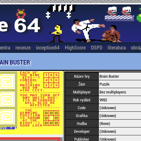
entra
recenze
inception64
HighScore
DSPD
literatura
obrá
AIN BUSTER
Název hry
Brain Buster
Žánr
Puzzle
Multiplayer
Bez multiplayeru
Rok vydání
9992
Code
(Unknown)
Grafika
(Unknown)
Hudba
(None)
Developer
(Unknown)
Publisher
(Unknown)