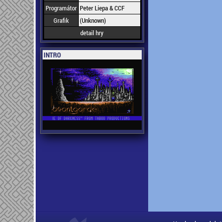
Programátor
Peter Liepa & CCF
Grafik
(Unknown)
detail hry
INTRO