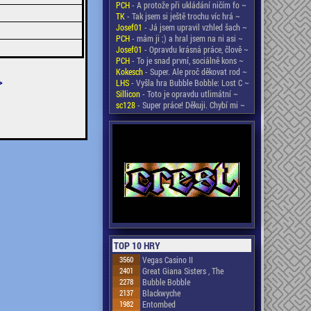
PCH
- A protože při ukládání ničím fo ~
TK
- Tak jsem si ještě trochu víc hrá ~
Josef01
- Já jsem upravil vzhled šach ~
PCH
- mám ji ;) a hral jsem na ni asi ~
Josef01
- Opravdu krásná práce, člově ~
PCH
- To je snad první, sociálně kons ~
Kokesch
- Super. Ale proč děkovat rod ~
>
LHS
- Vyšla hra Bubble Bobble: Lost C ~
Sillicon
- Toto je opravdu utlimátní ~
sc128
- Super práce! Děkuji. Chybí mi ~
TOP 10 HRY
3560
Vegas Casino II
2401
Great Giana Sisters , The
2278
Bubble Bobble
2137
Blackwyche
1982
Entombed