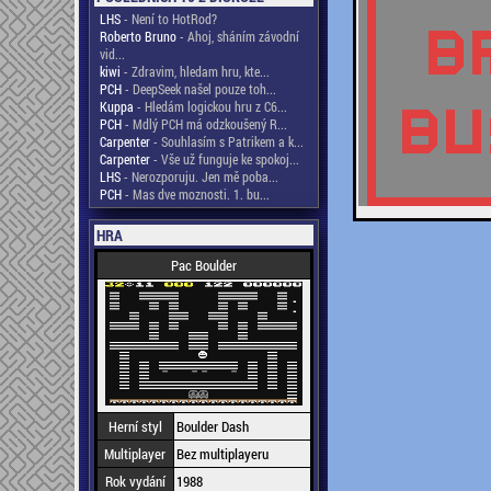
LHS
- Není to HotRod?
Roberto Bruno
- Ahoj, sháním závodní
vid...
kiwi
- Zdravim, hledam hru, kte...
PCH
- DeepSeek našel pouze toh...
Kuppa
- Hledám logickou hru z C6...
PCH
- Mdlý PCH má odzkoušený R...
Carpenter
- Souhlasím s Patrikem a k...
Carpenter
- Vše už funguje ke spokoj...
LHS
- Nerozporuju. Jen mě poba...
PCH
- Mas dve moznosti. 1. bu...
HRA
Pac Boulder
Herní styl
Boulder Dash
Multiplayer
Bez multiplayeru
Rok vydání
1988