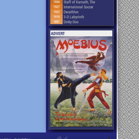
1934
Staff of Karnath, The
1927
International Soccer
1922
Decathlon
1919
3-D Labyrinth
1891
Dinky Doo
ADVERT