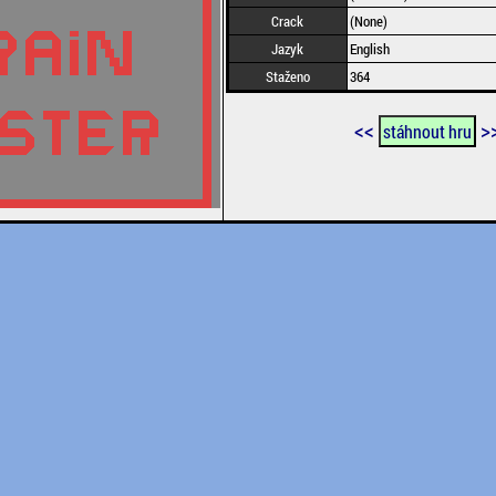
Crack
(None)
Jazyk
English
Staženo
364
<<
>
stáhnout hru