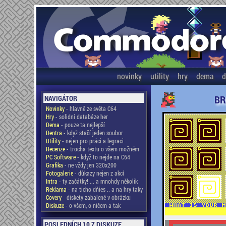
novinky
utility
hry
dema
d
BR
NAVIGÁTOR
Novinky
- hlavně ze světa C64
Hry
- solidní databáze her
Dema
- pouze ta nejlepší
Dentra
- když stačí jeden soubor
Utility
- nejen pro práci a legraci
Recenze
- trocha textu o všem možném
PC Software
- když to nejde na C64
Grafika
- ne vždy jen 320x200
Fotogalerie
- důkazy nejen z akcí
Intra
- ty začátky! ... a mnohdy několik
Reklama
- na ticho dňies .. a na hry taky
Covery
- diskety zabalené v obrázku
Diskuze
- o všem, o ničem a tak
POSLEDNÍCH 10 Z DISKUZE