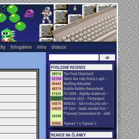
zky
fotogalerie
intra
diskuze
POSLEDNÍ RECENZE
48918
The Final ChessCard
52104
Skoro dva roky života s apli ~
49443
Wolfling Reloaded
48319
Bubble Bobble Remastered
51625
FD-2000 - Replika disketové ~
53297
Revision 2023 - Pártyreport
54879
8MIDAS - Tak trochu jiná ark ~
54030
GP Cars - česká závodní hra! ~
Přenosný Commodore 64 - uHel
54349
~
53565
Tupouni 1 a Tupouni 2
REAKCE NA ČLÁNKY