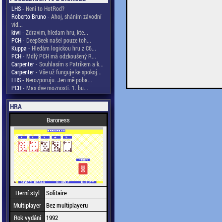
LHS
- Není to HotRod?
Roberto Bruno
- Ahoj, sháním závodní
vid...
kiwi
- Zdravim, hledam hru, kte...
PCH
- DeepSeek našel pouze toh...
Kuppa
- Hledám logickou hru z C6...
PCH
- Mdlý PCH má odzkoušený R...
Carpenter
- Souhlasím s Patrikem a k...
Carpenter
- Vše už funguje ke spokoj...
LHS
- Nerozporuju. Jen mě poba...
PCH
- Mas dve moznosti. 1. bu...
HRA
Baroness
Herní styl
Solitaire
Multiplayer
Bez multiplayeru
Rok vydání
1992