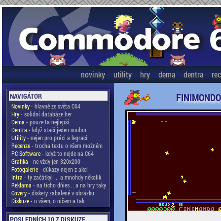
novinky
utility
hry
dema
dentra
re
FINIMONDO,
NAVIGÁTOR
Novinky
- hlavně ze světa C64
Hry
- solidní databáze her
Dema
- pouze ta nejlepší
Dentra
- když stačí jeden soubor
Utility
- nejen pro práci a legraci
Recenze
- trocha textu o všem možném
PC Software
- když to nejde na C64
Grafika
- ne vždy jen 320x200
Fotogalerie
- důkazy nejen z akcí
Intra
- ty začátky! ... a mnohdy několik
Reklama
- na ticho dňies .. a na hry taky
Covery
- diskety zabalené v obrázku
Diskuze
- o všem, o ničem a tak
POSLEDNÍCH 10 Z DISKUZE