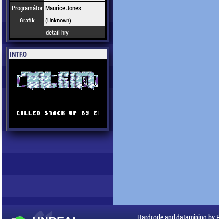
Programátor
Maurice Jones
Grafik
(Unknown)
detail hry
INTRO
Hardcode and datamining by 