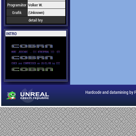
Programátor
Volker W.
Grafik
(Unknown)
detail hry
INTRO
Hardcode and datamining by 