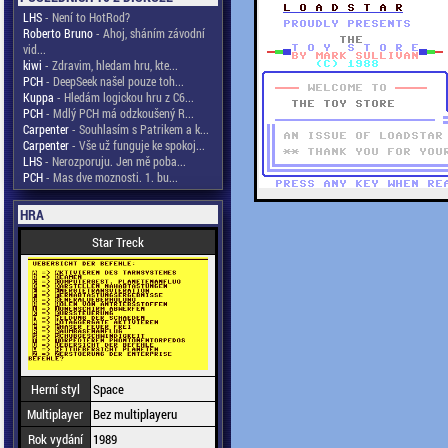
LHS
- Není to HotRod?
Roberto Bruno
- Ahoj, sháním závodní
vid...
kiwi
- Zdravim, hledam hru, kte...
PCH
- DeepSeek našel pouze toh...
Kuppa
- Hledám logickou hru z C6...
PCH
- Mdlý PCH má odzkoušený R...
Carpenter
- Souhlasím s Patrikem a k...
Carpenter
- Vše už funguje ke spokoj...
LHS
- Nerozporuju. Jen mě poba...
PCH
- Mas dve moznosti. 1. bu...
HRA
Star Treck
Herní styl
Space
Multiplayer
Bez multiplayeru
Rok vydání
1989