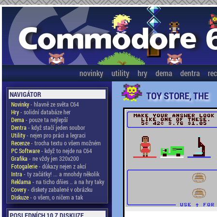
novinky
utility
hry
dema
dentra
re
TOY STORE, THE
NAVIGÁTOR
Novinky
- hlavně ze světa C64
Hry
- solidní databáze her
Dema
- pouze ta nejlepší
Dentra
- když stačí jeden soubor
Utility
- nejen pro práci a legraci
Recenze
- trocha textu o všem možném
PC Software
- když to nejde na C64
Grafika
- ne vždy jen 320x200
Fotogalerie
- důkazy nejen z akcí
Intra
- ty začátky! ... a mnohdy několik
Reklama
- na ticho dňies .. a na hry taky
Covery
- diskety zabalené v obrázku
Diskuze
- o všem, o ničem a tak
POSLEDNÍCH 10 Z DISKUZE