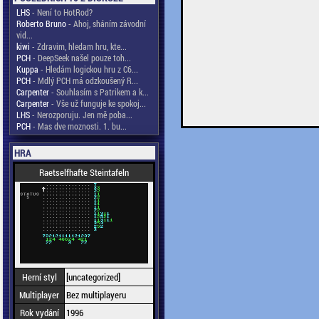
LHS
- Není to HotRod?
Roberto Bruno
- Ahoj, sháním závodní
vid...
kiwi
- Zdravim, hledam hru, kte...
PCH
- DeepSeek našel pouze toh...
Kuppa
- Hledám logickou hru z C6...
PCH
- Mdlý PCH má odzkoušený R...
Carpenter
- Souhlasím s Patrikem a k...
Carpenter
- Vše už funguje ke spokoj...
LHS
- Nerozporuju. Jen mě poba...
PCH
- Mas dve moznosti. 1. bu...
HRA
Raetselfhafte Steintafeln
Herní styl
[uncategorized]
Multiplayer
Bez multiplayeru
Rok vydání
1996