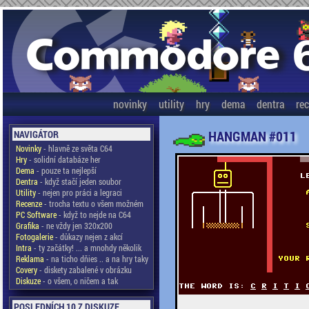
novinky
utility
hry
dema
dentra
re
HANGMAN #011
NAVIGÁTOR
Novinky
- hlavně ze světa C64
Hry
- solidní databáze her
Dema
- pouze ta nejlepší
Dentra
- když stačí jeden soubor
Utility
- nejen pro práci a legraci
Recenze
- trocha textu o všem možném
PC Software
- když to nejde na C64
Grafika
- ne vždy jen 320x200
Fotogalerie
- důkazy nejen z akcí
Intra
- ty začátky! ... a mnohdy několik
Reklama
- na ticho dňies .. a na hry taky
Covery
- diskety zabalené v obrázku
Diskuze
- o všem, o ničem a tak
POSLEDNÍCH 10 Z DISKUZE