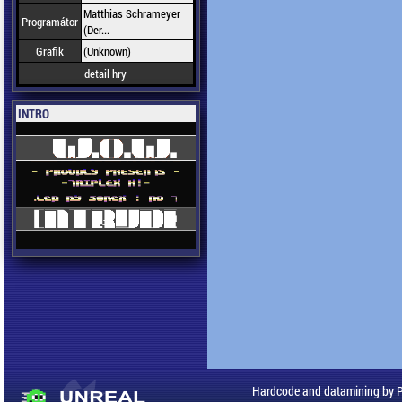
Matthias Schrameyer
Programátor
(Der...
Grafik
(Unknown)
detail hry
INTRO
Hardcode and datamining by 