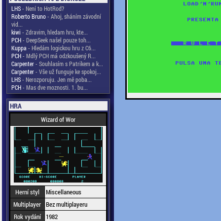
LHS
- Není to HotRod?
Roberto Bruno
- Ahoj, sháním závodní
vid...
kiwi
- Zdravim, hledam hru, kte...
PCH
- DeepSeek našel pouze toh...
Kuppa
- Hledám logickou hru z C6...
PCH
- Mdlý PCH má odzkoušený R...
Carpenter
- Souhlasím s Patrikem a k...
Carpenter
- Vše už funguje ke spokoj...
LHS
- Nerozporuju. Jen mě poba...
PCH
- Mas dve moznosti. 1. bu...
HRA
Wizard of Wor
Herní styl
Miscellaneous
Multiplayer
Bez multiplayeru
Rok vydání
1982