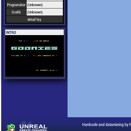
Programátor
(Unknown)
Grafik
(Unknown)
detail hry
INTRO
Hardcode and datamining by 