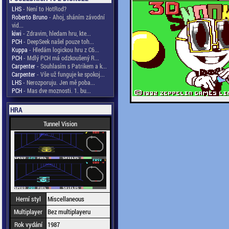
LHS
- Není to HotRod?
Roberto Bruno
- Ahoj, sháním závodní
vid...
kiwi
- Zdravim, hledam hru, kte...
PCH
- DeepSeek našel pouze toh...
Kuppa
- Hledám logickou hru z C6...
PCH
- Mdlý PCH má odzkoušený R...
Carpenter
- Souhlasím s Patrikem a k...
Carpenter
- Vše už funguje ke spokoj...
LHS
- Nerozporuju. Jen mě poba...
PCH
- Mas dve moznosti. 1. bu...
HRA
Tunnel Vision
Herní styl
Miscellaneous
Multiplayer
Bez multiplayeru
Rok vydání
1987