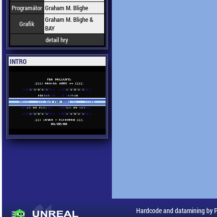
Programátor
Graham M. Blighe
Graham M. Blighe &
Grafik
BAY
detail hry
INTRO
Hardcode and datamining by 