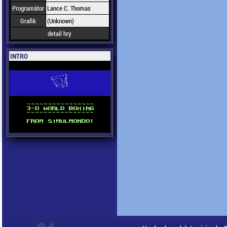
Programátor
Lance C. Thomas
Grafik
(Unknown)
detail hry
INTRO