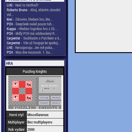
LHS
- Není to HotRod?
Roberto Bruno
- Ahoj, sháním závodní
vid...
kiwi
- Zdravim, hledam hru, kte...
PCH
- DeepSeek našel pouze toh...
Kuppa
- Hledám logickou hru z C6...
PCH
- Mdlý PCH má odzkoušený R...
Carpenter
- Souhlasím s Patrikem a k...
Carpenter
- Vše už funguje ke spokoj...
LHS
- Nerozporuju. Jen mě poba...
PCH
- Mas dve moznosti. 1. bu...
HRA
Puzzling Knights
Herní styl
Miscellaneous
Multiplayer
Bez multiplayeru
Rok vydání
2000