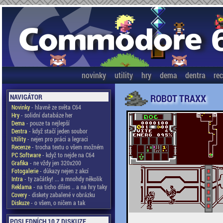
novinky
utility
hry
dema
dentra
re
ROBOT TRAXX
NAVIGÁTOR
Novinky
- hlavně ze světa C64
Hry
- solidní databáze her
Dema
- pouze ta nejlepší
Dentra
- když stačí jeden soubor
Utility
- nejen pro práci a legraci
Recenze
- trocha textu o všem možném
PC Software
- když to nejde na C64
Grafika
- ne vždy jen 320x200
Fotogalerie
- důkazy nejen z akcí
Intra
- ty začátky! ... a mnohdy několik
Reklama
- na ticho dňies .. a na hry taky
Covery
- diskety zabalené v obrázku
Diskuze
- o všem, o ničem a tak
POSLEDNÍCH 10 Z DISKUZE