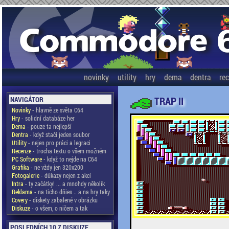
novinky
utility
hry
dema
dentra
re
TRAP II
NAVIGÁTOR
Novinky
- hlavně ze světa C64
Hry
- solidní databáze her
Dema
- pouze ta nejlepší
Dentra
- když stačí jeden soubor
Utility
- nejen pro práci a legraci
Recenze
- trocha textu o všem možném
PC Software
- když to nejde na C64
Grafika
- ne vždy jen 320x200
Fotogalerie
- důkazy nejen z akcí
Intra
- ty začátky! ... a mnohdy několik
Reklama
- na ticho dňies .. a na hry taky
Covery
- diskety zabalené v obrázku
Diskuze
- o všem, o ničem a tak
POSLEDNÍCH 10 Z DISKUZE