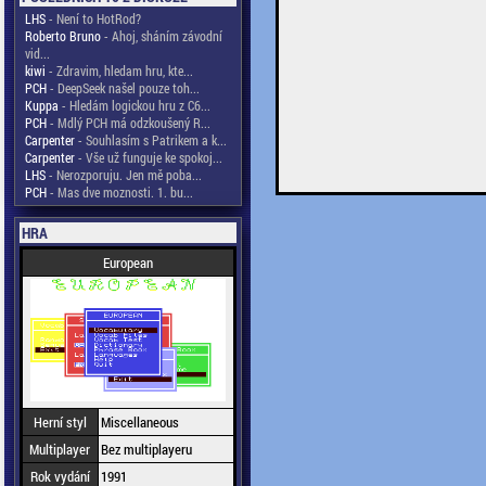
LHS
- Není to HotRod?
Roberto Bruno
- Ahoj, sháním závodní
vid...
kiwi
- Zdravim, hledam hru, kte...
PCH
- DeepSeek našel pouze toh...
Kuppa
- Hledám logickou hru z C6...
PCH
- Mdlý PCH má odzkoušený R...
Carpenter
- Souhlasím s Patrikem a k...
Carpenter
- Vše už funguje ke spokoj...
LHS
- Nerozporuju. Jen mě poba...
PCH
- Mas dve moznosti. 1. bu...
HRA
European
Herní styl
Miscellaneous
Multiplayer
Bez multiplayeru
Rok vydání
1991