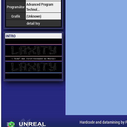
Advanced Program
Programátor
Technol...
Grafik
(Unknown)
detail hry
INTRO
Hardcode and datamining by 