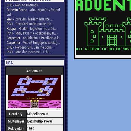
LHS
- Není to HotRod?
Roberto Bruno
- Ahoj, sháním závodní
vid...
kiwi
- Zdravim, hledam hru, kte...
PCH
- DeepSeek našel pouze toh...
Kuppa
- Hledám logickou hru z C6...
PCH
- Mdlý PCH má odzkoušený R...
Carpenter
- Souhlasím s Patrikem a k...
Carpenter
- Vše už funguje ke spokoj...
LHS
- Nerozporuju. Jen mě poba...
PCH
- Mas dve moznosti. 1. bu...
HRA
Actionauts
Herní styl
Miscellaneous
Multiplayer
Bez multiplayeru
Rok vydání
1986