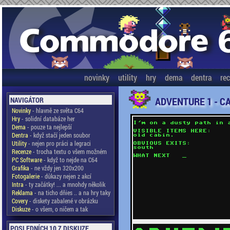
novinky
utility
hry
dema
dentra
re
ADVENTURE 1 - C
NAVIGÁTOR
Novinky
- hlavně ze světa C64
Hry
- solidní databáze her
Dema
- pouze ta nejlepší
Dentra
- když stačí jeden soubor
Utility
- nejen pro práci a legraci
Recenze
- trocha textu o všem možném
PC Software
- když to nejde na C64
Grafika
- ne vždy jen 320x200
Fotogalerie
- důkazy nejen z akcí
Intra
- ty začátky! ... a mnohdy několik
Reklama
- na ticho dňies .. a na hry taky
Covery
- diskety zabalené v obrázku
Diskuze
- o všem, o ničem a tak
POSLEDNÍCH 10 Z DISKUZE