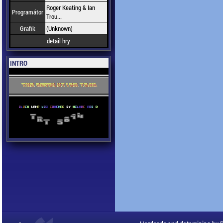
Roger Keating & Ian
Programátor
Trou...
Grafik
(Unknown)
detail hry
INTRO