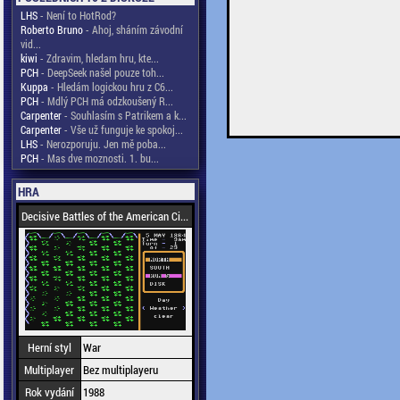
LHS
- Není to HotRod?
Roberto Bruno
- Ahoj, sháním závodní
vid...
kiwi
- Zdravim, hledam hru, kte...
PCH
- DeepSeek našel pouze toh...
Kuppa
- Hledám logickou hru z C6...
PCH
- Mdlý PCH má odzkoušený R...
Carpenter
- Souhlasím s Patrikem a k...
Carpenter
- Vše už funguje ke spokoj...
LHS
- Nerozporuju. Jen mě poba...
PCH
- Mas dve moznosti. 1. bu...
HRA
Decisive Battles of the American Ci...
Herní styl
War
Multiplayer
Bez multiplayeru
Rok vydání
1988