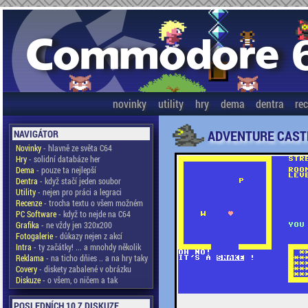
novinky
utility
hry
dema
dentra
re
ADVENTURE CAST
NAVIGÁTOR
Novinky
- hlavně ze světa C64
Hry
- solidní databáze her
Dema
- pouze ta nejlepší
Dentra
- když stačí jeden soubor
Utility
- nejen pro práci a legraci
Recenze
- trocha textu o všem možném
PC Software
- když to nejde na C64
Grafika
- ne vždy jen 320x200
Fotogalerie
- důkazy nejen z akcí
Intra
- ty začátky! ... a mnohdy několik
Reklama
- na ticho dňies .. a na hry taky
Covery
- diskety zabalené v obrázku
Diskuze
- o všem, o ničem a tak
POSLEDNÍCH 10 Z DISKUZE