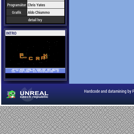
Programátor
Chris Yates
Grafik
Aldo Chiummo
detail hry
INTRO
Hardcode and datamining by 