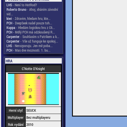
LHS
- Není to HotRod?
Roberto Bruno
- Ahoj, sháním závodní
vid...
kiwi
- Zdravim, hledam hru, kte...
PCH
- DeepSeek našel pouze toh...
Kuppa
- Hledám logickou hru z C6...
PCH
- Mdlý PCH má odzkoušený R...
Carpenter
- Souhlasím s Patrikem a k...
Carpenter
- Vše už funguje ke spokoj...
LHS
- Nerozporuju. Jen mě poba...
PCH
- Mas dve moznosti. 1. bu...
HRA
C'Notte D'Knight
Herní styl
SEUCK
Multiplayer
Bez multiplayeru
Rok vydání
2010