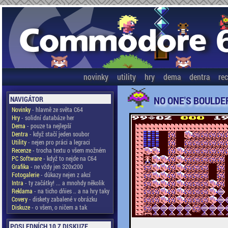
novinky
utility
hry
dema
dentra
re
NO ONE'S BOULDE
NAVIGÁTOR
Novinky
- hlavně ze světa C64
Hry
- solidní databáze her
Dema
- pouze ta nejlepší
Dentra
- když stačí jeden soubor
Utility
- nejen pro práci a legraci
Recenze
- trocha textu o všem možném
PC Software
- když to nejde na C64
Grafika
- ne vždy jen 320x200
Fotogalerie
- důkazy nejen z akcí
Intra
- ty začátky! ... a mnohdy několik
Reklama
- na ticho dňies .. a na hry taky
Covery
- diskety zabalené v obrázku
Diskuze
- o všem, o ničem a tak
POSLEDNÍCH 10 Z DISKUZE