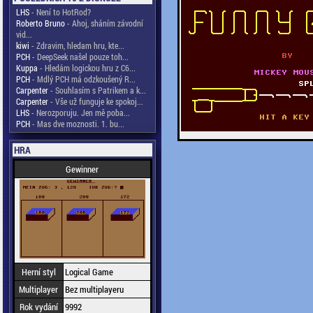
LHS
- Není to HotRod?
Roberto Bruno
- Ahoj, sháním závodní
vid...
kiwi
- Zdravim, hledam hru, kte...
PCH
- DeepSeek našel pouze toh...
Kuppa
- Hledám logickou hru z C6...
PCH
- Mdlý PCH má odzkoušený R...
Carpenter
- Souhlasím s Patrikem a k...
Carpenter
- Vše už funguje ke spokoj...
LHS
- Nerozporuju. Jen mě poba...
PCH
- Mas dve moznosti. 1. bu...
HRA
Gewinner
Herní styl
Logical Game
Multiplayer
Bez multiplayeru
Rok vydání
9992