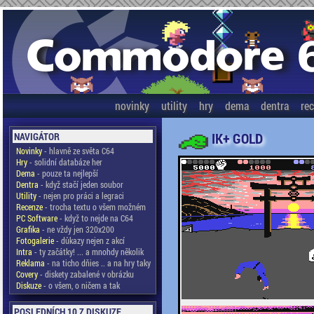
novinky
utility
hry
dema
dentra
re
IK+ GOLD
NAVIGÁTOR
Novinky
- hlavně ze světa C64
Hry
- solidní databáze her
Dema
- pouze ta nejlepší
Dentra
- když stačí jeden soubor
Utility
- nejen pro práci a legraci
Recenze
- trocha textu o všem možném
PC Software
- když to nejde na C64
Grafika
- ne vždy jen 320x200
Fotogalerie
- důkazy nejen z akcí
Intra
- ty začátky! ... a mnohdy několik
Reklama
- na ticho dňies .. a na hry taky
Covery
- diskety zabalené v obrázku
Diskuze
- o všem, o ničem a tak
POSLEDNÍCH 10 Z DISKUZE