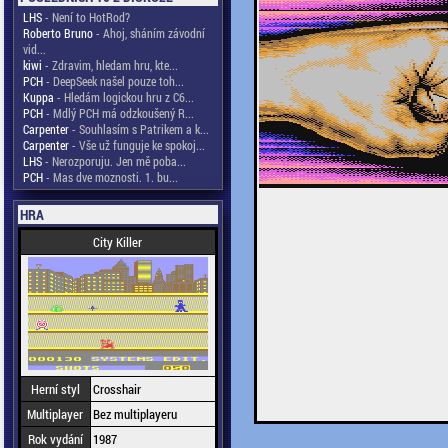
LHS
- Není to HotRod?
Roberto Bruno
- Ahoj, sháním závodní
vid...
kiwi
- Zdravim, hledam hru, kte...
PCH
- DeepSeek našel pouze toh...
Kuppa
- Hledám logickou hru z C6...
PCH
- Mdlý PCH má odzkoušený R...
Carpenter
- Souhlasím s Patrikem a k...
Carpenter
- Vše už funguje ke spokoj...
LHS
- Nerozporuju. Jen mě poba...
PCH
- Mas dve moznosti. 1. bu...
HRA
City Killer
Herní styl
Crosshair
Multiplayer
Bez multiplayeru
Rok vydání
1987