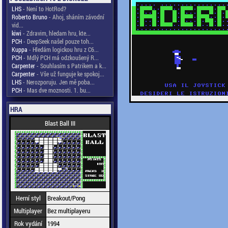
LHS
- Není to HotRod?
Roberto Bruno
- Ahoj, sháním závodní
vid...
kiwi
- Zdravim, hledam hru, kte...
PCH
- DeepSeek našel pouze toh...
Kuppa
- Hledám logickou hru z C6...
PCH
- Mdlý PCH má odzkoušený R...
Carpenter
- Souhlasím s Patrikem a k...
Carpenter
- Vše už funguje ke spokoj...
LHS
- Nerozporuju. Jen mě poba...
PCH
- Mas dve moznosti. 1. bu...
HRA
Blast Ball III
Herní styl
Breakout/Pong
Multiplayer
Bez multiplayeru
Rok vydání
1994