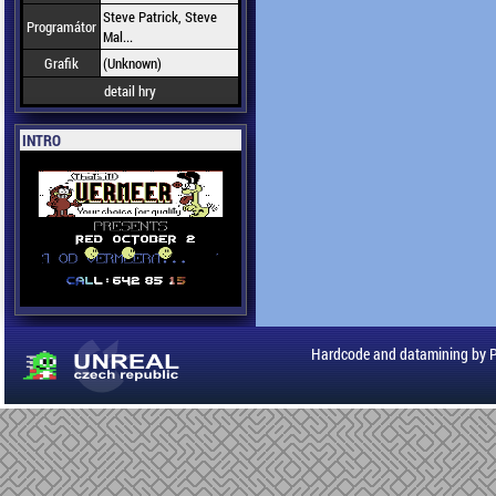
Steve Patrick, Steve
Programátor
Mal...
Grafik
(Unknown)
detail hry
INTRO
Hardcode and datamining by 