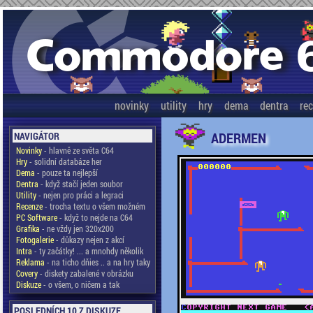
novinky
utility
hry
dema
dentra
re
ADERMEN
NAVIGÁTOR
Novinky
- hlavně ze světa C64
Hry
- solidní databáze her
Dema
- pouze ta nejlepší
Dentra
- když stačí jeden soubor
Utility
- nejen pro práci a legraci
Recenze
- trocha textu o všem možném
PC Software
- když to nejde na C64
Grafika
- ne vždy jen 320x200
Fotogalerie
- důkazy nejen z akcí
Intra
- ty začátky! ... a mnohdy několik
Reklama
- na ticho dňies .. a na hry taky
Covery
- diskety zabalené v obrázku
Diskuze
- o všem, o ničem a tak
POSLEDNÍCH 10 Z DISKUZE