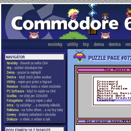
novinky
utility
hry
dema
dentra
re
PUZZLE PAGE #072
NAVIGÁTOR
Novinky
- hlavně ze světa C64
Hry
- solidní databáze her
Dema
- pouze ta nejlepší
Dentra
- když stačí jeden soubor
Utility
- nejen pro práci a legraci
Recenze
- trocha textu o všem možném
PC Software
- když to nejde na C64
Grafika
- ne vždy jen 320x200
Fotogalerie
- důkazy nejen z akcí
Intra
- ty začátky! ... a mnohdy několik
Reklama
- na ticho dňies .. a na hry taky
Covery
- diskety zabalené v obrázku
Diskuze
- o všem, o ničem a tak
POSLEDNÍCH 10 Z DISKUZE