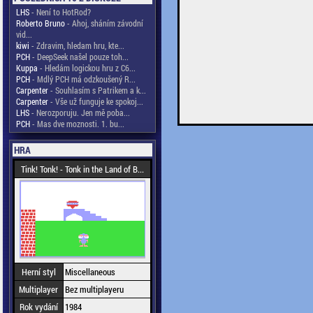
LHS
- Není to HotRod?
Roberto Bruno
- Ahoj, sháním závodní
vid...
kiwi
- Zdravim, hledam hru, kte...
PCH
- DeepSeek našel pouze toh...
Kuppa
- Hledám logickou hru z C6...
PCH
- Mdlý PCH má odzkoušený R...
Carpenter
- Souhlasím s Patrikem a k...
Carpenter
- Vše už funguje ke spokoj...
LHS
- Nerozporuju. Jen mě poba...
PCH
- Mas dve moznosti. 1. bu...
HRA
Tink! Tonk! - Tonk in the Land of B...
Herní styl
Miscellaneous
Multiplayer
Bez multiplayeru
Rok vydání
1984