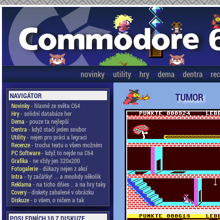
novinky
utility
hry
dema
dentra
re
TUMOR
NAVIGÁTOR
Novinky
- hlavně ze světa C64
Hry
- solidní databáze her
Dema
- pouze ta nejlepší
Dentra
- když stačí jeden soubor
Utility
- nejen pro práci a legraci
Recenze
- trocha textu o všem možném
PC Software
- když to nejde na C64
Grafika
- ne vždy jen 320x200
Fotogalerie
- důkazy nejen z akcí
Intra
- ty začátky! ... a mnohdy několik
Reklama
- na ticho dňies .. a na hry taky
Covery
- diskety zabalené v obrázku
Diskuze
- o všem, o ničem a tak
POSLEDNÍCH 10 Z DISKUZE