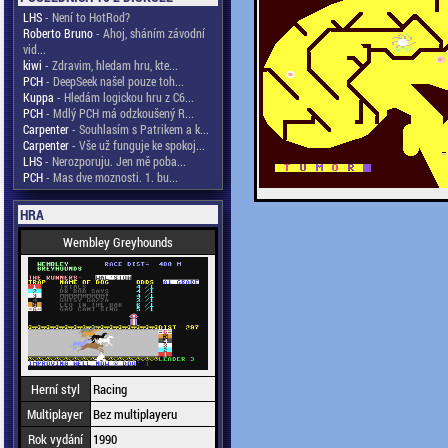
LHS
- Není to HotRod?
Roberto Bruno
- Ahoj, sháním závodní
vid...
kiwi
- Zdravim, hledam hru, kte...
PCH
- DeepSeek našel pouze toh...
Kuppa
- Hledám logickou hru z C6...
PCH
- Mdlý PCH má odzkoušený R...
Carpenter
- Souhlasím s Patrikem a k...
Carpenter
- Vše už funguje ke spokoj...
LHS
- Nerozporuju. Jen mě poba...
PCH
- Mas dve moznosti. 1. bu...
HRA
Wembley Greyhounds
Herní styl
Racing
Multiplayer
Bez multiplayeru
Rok vydání
1990