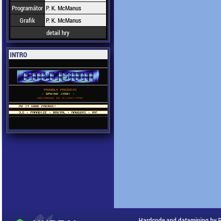
Programátor
P. K. McManus
Grafik
P. K. McManus
detail hry
INTRO
Hardcode and datamining by 