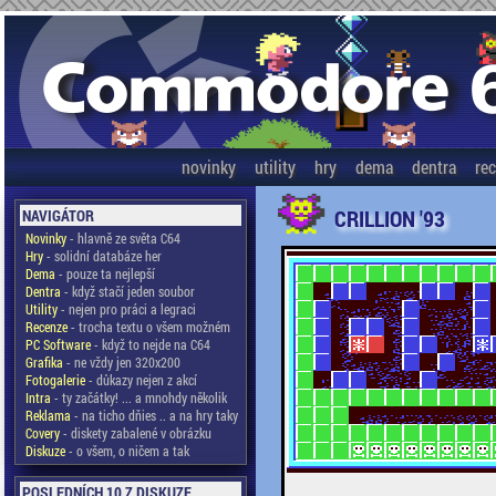
novinky
utility
hry
dema
dentra
re
CRILLION '93
NAVIGÁTOR
Novinky
- hlavně ze světa C64
Hry
- solidní databáze her
Dema
- pouze ta nejlepší
Dentra
- když stačí jeden soubor
Utility
- nejen pro práci a legraci
Recenze
- trocha textu o všem možném
PC Software
- když to nejde na C64
Grafika
- ne vždy jen 320x200
Fotogalerie
- důkazy nejen z akcí
Intra
- ty začátky! ... a mnohdy několik
Reklama
- na ticho dňies .. a na hry taky
Covery
- diskety zabalené v obrázku
Diskuze
- o všem, o ničem a tak
POSLEDNÍCH 10 Z DISKUZE