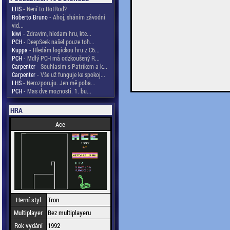
LHS
- Není to HotRod?
Roberto Bruno
- Ahoj, sháním závodní
vid...
kiwi
- Zdravim, hledam hru, kte...
PCH
- DeepSeek našel pouze toh...
Kuppa
- Hledám logickou hru z C6...
PCH
- Mdlý PCH má odzkoušený R...
Carpenter
- Souhlasím s Patrikem a k...
Carpenter
- Vše už funguje ke spokoj...
LHS
- Nerozporuju. Jen mě poba...
PCH
- Mas dve moznosti. 1. bu...
HRA
Ace
Herní styl
Tron
Multiplayer
Bez multiplayeru
Rok vydání
1992