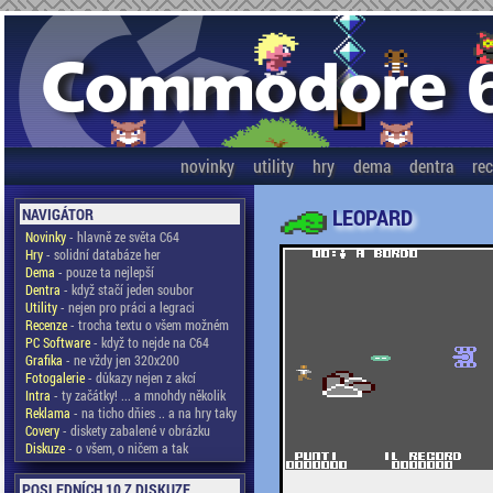
novinky
utility
hry
dema
dentra
re
LEOPARD
NAVIGÁTOR
Novinky
- hlavně ze světa C64
Hry
- solidní databáze her
Dema
- pouze ta nejlepší
Dentra
- když stačí jeden soubor
Utility
- nejen pro práci a legraci
Recenze
- trocha textu o všem možném
PC Software
- když to nejde na C64
Grafika
- ne vždy jen 320x200
Fotogalerie
- důkazy nejen z akcí
Intra
- ty začátky! ... a mnohdy několik
Reklama
- na ticho dňies .. a na hry taky
Covery
- diskety zabalené v obrázku
Diskuze
- o všem, o ničem a tak
POSLEDNÍCH 10 Z DISKUZE