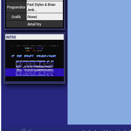
Paul Styles & Brian
Programátor
Jenk...
Grafik
(None)
detail hry
INTRO