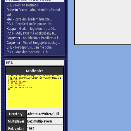
LHS
- Není to HotRod?
Roberto Bruno
- Ahoj, sháním závodní
vid...
kiwi
- Zdravim, hledam hru, kte...
PCH
- DeepSeek našel pouze toh...
Kuppa
- Hledám logickou hru z C6...
PCH
- Mdlý PCH má odzkoušený R...
Carpenter
- Souhlasím s Patrikem a k...
Carpenter
- Vše už funguje ke spokoj...
LHS
- Nerozporuju. Jen mě poba...
PCH
- Mas dve moznosti. 1. bu...
HRA
Mindbender
Herní styl
AdventureWriter/Quill
Multiplayer
Bez multiplayeru
Rok vydání
1984