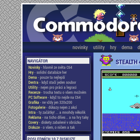
novinky
utility
hry
dema
d
STEALTH 
NAVIGÁTOR
Novinky
- hlavně ze světa C64
Hry
- solidní databáze her
Dema
- pouze ta nejlepší
Dentra
- když stačí jeden soubor
Utility
- nejen pro práci a legraci
Recenze
- trocha textu o všem možném
PC Software
- když to nejde na C64
Grafika
- ne vždy jen 320x200
Fotogalerie
- důkazy nejen z akcí
Intra
- ty začátky! ... a mnohdy několik
Reklama
- na ticho dňies .. a na hry taky
Covery
- diskety zabalené v obrázku
Diskuze
- o všem, o ničem a tak
POSLEDNÍCH 10 Z DISKUZE