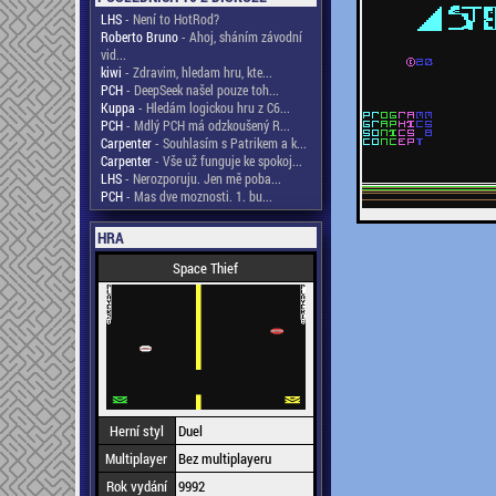
LHS
- Není to HotRod?
Roberto Bruno
- Ahoj, sháním závodní
vid...
kiwi
- Zdravim, hledam hru, kte...
PCH
- DeepSeek našel pouze toh...
Kuppa
- Hledám logickou hru z C6...
PCH
- Mdlý PCH má odzkoušený R...
Carpenter
- Souhlasím s Patrikem a k...
Carpenter
- Vše už funguje ke spokoj...
LHS
- Nerozporuju. Jen mě poba...
PCH
- Mas dve moznosti. 1. bu...
HRA
Space Thief
Herní styl
Duel
Multiplayer
Bez multiplayeru
Rok vydání
9992