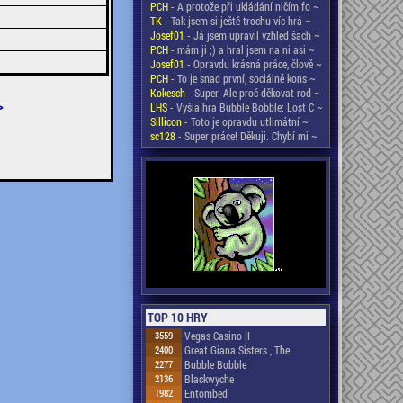
PCH
- A protože při ukládání ničím fo ~
TK
- Tak jsem si ještě trochu víc hrá ~
Josef01
- Já jsem upravil vzhled šach ~
PCH
- mám ji ;) a hral jsem na ni asi ~
Josef01
- Opravdu krásná práce, člově ~
PCH
- To je snad první, sociálně kons ~
Kokesch
- Super. Ale proč děkovat rod ~
>
LHS
- Vyšla hra Bubble Bobble: Lost C ~
Sillicon
- Toto je opravdu utlimátní ~
sc128
- Super práce! Děkuji. Chybí mi ~
TOP 10 HRY
3559
Vegas Casino II
2400
Great Giana Sisters , The
2277
Bubble Bobble
2136
Blackwyche
1982
Entombed