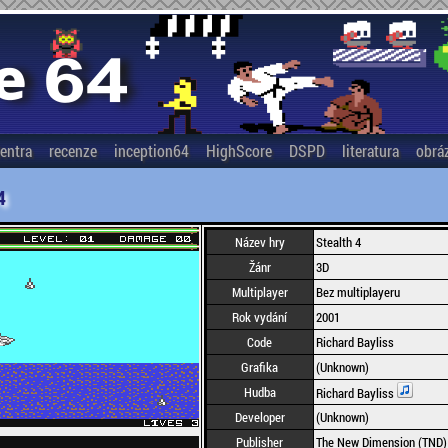
entra
recenze
inception64
HighScore
DSPD
literatura
obrá
4
Název hry
Stealth 4
Žánr
3D
Multiplayer
Bez multiplayeru
Rok vydání
2001
Code
Richard Bayliss
Grafika
(Unknown)
Hudba
Richard Bayliss
Developer
(Unknown)
Publisher
The New Dimension (TND)