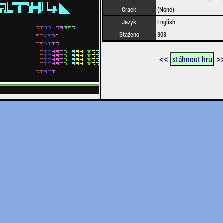
Crack
(None)
Jazyk
English
Staženo
303
<<
>
stáhnout hru