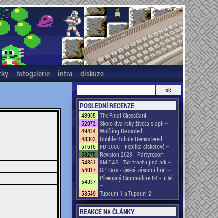
zky
fotogalerie
intra
diskuze
POSLEDNÍ RECENZE
48905
The Final ChessCard
52072
Skoro dva roky života s apli ~
49434
Wolfling Reloaded
48303
Bubble Bobble Remastered
51615
FD-2000 - Replika disketové ~
53275
Revision 2023 - Pártyreport
54861
8MIDAS - Tak trochu jiná ark ~
54017
GP Cars - česká závodní hra! ~
Přenosný Commodore 64 - uHel
54337
~
53549
Tupouni 1 a Tupouni 2
REAKCE NA ČLÁNKY