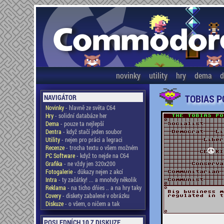
novinky
utility
hry
dema
d
TOBIAS PO
NAVIGÁTOR
Novinky
- hlavně ze světa C64
Hry
- solidní databáze her
Dema
- pouze ta nejlepší
Dentra
- když stačí jeden soubor
Utility
- nejen pro práci a legraci
Recenze
- trocha textu o všem možném
PC Software
- když to nejde na C64
Grafika
- ne vždy jen 320x200
Fotogalerie
- důkazy nejen z akcí
Intra
- ty začátky! ... a mnohdy několik
Reklama
- na ticho dňies .. a na hry taky
Covery
- diskety zabalené v obrázku
Diskuze
- o všem, o ničem a tak
POSLEDNÍCH 10 Z DISKUZE