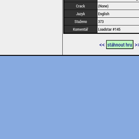
Crack
(None)
Jazyk
English
Staženo
373
Komentář
Loadstar #145
<<
>
stáhnout hru