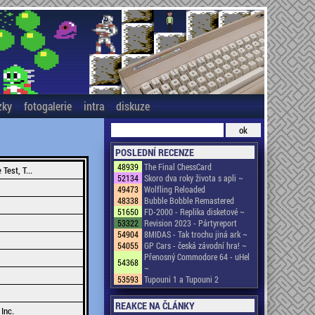
zky
fotogalerie
intra
diskuze
POSLEDNÍ RECENZE
48939
The Final ChessCard
Test, T...
52134
Skoro dva roky života s apli ~
49473
Wolfling Reloaded
48338
Bubble Bobble Remastered
51650
FD-2000 - Replika disketové ~
53322
Revision 2023 - Pártyreport
54904
8MIDAS - Tak trochu jiná ark ~
54055
GP Cars - česká závodní hra! ~
Přenosný Commodore 64 - uHel
54368
~
53593
Tupouni 1 a Tupouni 2
REAKCE NA ČLÁNKY
Inc.