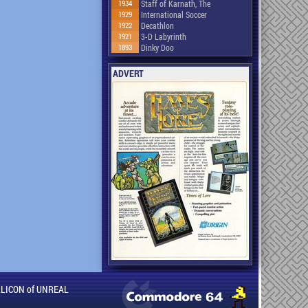
1934
Staff of Karnath, The
1929
International Soccer
1922
Decathlon
1921
3-D Labyrinth
1893
Dinky Doo
ADVERT
ILLICON of UNREAL