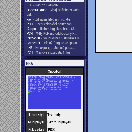
LHS
- Není to HotRod?
Roberto Bruno
- Ahoj, sháním závodní
vid...
kiwi
- Zdravim, hledam hru, kte...
PCH
- DeepSeek našel pouze toh...
Kuppa
- Hledám logickou hru z C6...
PCH
- Mdlý PCH má odzkoušený R...
Carpenter
- Souhlasím s Patrikem a k...
Carpenter
- Vše už funguje ke spokoj...
LHS
- Nerozporuju. Jen mě poba...
PCH
- Mas dve moznosti. 1. bu...
HRA
Snowball
Herní styl
Text only
Multiplayer
Bez multiplayeru
Rok vydání
1983