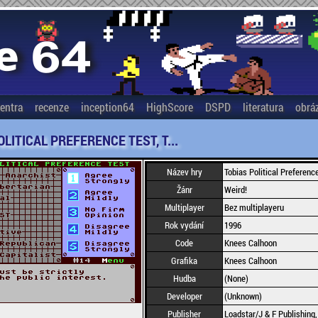
entra
recenze
inception64
HighScore
DSPD
literatura
obrá
LITICAL PREFERENCE TEST, T...
Název hry
Tobias Political Preference 
Žánr
Weird!
Multiplayer
Bez multiplayeru
Rok vydání
1996
Code
Knees Calhoon
Grafika
Knees Calhoon
Hudba
(None)
Developer
(Unknown)
Publisher
Loadstar/J & F Publishing, 