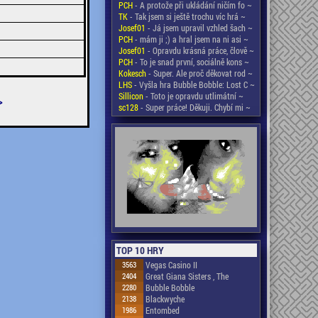
PCH
- A protože při ukládání ničím fo ~
TK
- Tak jsem si ještě trochu víc hrá ~
Josef01
- Já jsem upravil vzhled šach ~
PCH
- mám ji ;) a hral jsem na ni asi ~
Josef01
- Opravdu krásná práce, člově ~
PCH
- To je snad první, sociálně kons ~
Kokesch
- Super. Ale proč děkovat rod ~
LHS
- Vyšla hra Bubble Bobble: Lost C ~
Sillicon
- Toto je opravdu utlimátní ~
>
sc128
- Super práce! Děkuji. Chybí mi ~
TOP 10 HRY
3563
Vegas Casino II
2404
Great Giana Sisters , The
2280
Bubble Bobble
2138
Blackwyche
1986
Entombed