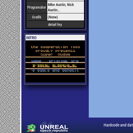
Mike Austin, Nick
Programátor
Austin...
Grafik
(None)
detail hry
INTRO
Hardcode and dat