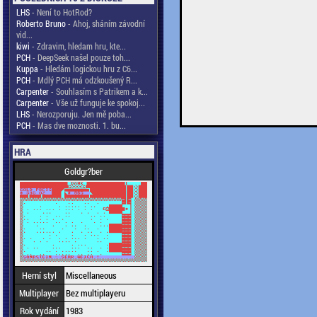
LHS
- Není to HotRod?
Roberto Bruno
- Ahoj, sháním závodní
vid...
kiwi
- Zdravim, hledam hru, kte...
PCH
- DeepSeek našel pouze toh...
Kuppa
- Hledám logickou hru z C6...
PCH
- Mdlý PCH má odzkoušený R...
Carpenter
- Souhlasím s Patrikem a k...
Carpenter
- Vše už funguje ke spokoj...
LHS
- Nerozporuju. Jen mě poba...
PCH
- Mas dve moznosti. 1. bu...
HRA
Goldgr?ber
Herní styl
Miscellaneous
Multiplayer
Bez multiplayeru
Rok vydání
1983