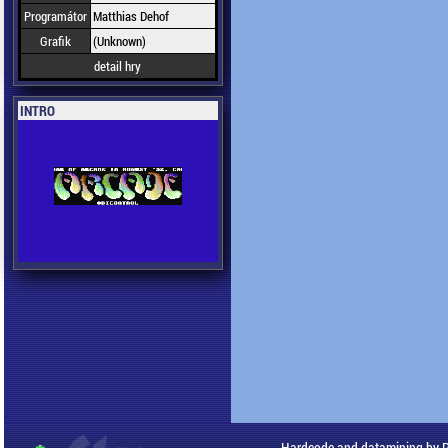
Programátor
Matthias Dehof
Grafik
(Unknown)
detail hry
INTRO
Hardcode and datamining by 