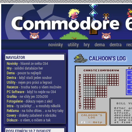
novinky
utility
hry
dema
dentra
re
CALHOON'S LOG
NAVIGÁTOR
Novinky
- hlavně ze světa C64
Hry
- solidní databáze her
Dema
- pouze ta nejlepší
Dentra
- když stačí jeden soubor
Utility
- nejen pro práci a legraci
Recenze
- trocha textu o všem možném
PC Software
- když to nejde na C64
Grafika
- ne vždy jen 320x200
Fotogalerie
- důkazy nejen z akcí
Intra
- ty začátky! ... a mnohdy několik
Reklama
- na ticho dňies .. a na hry taky
Covery
- diskety zabalené v obrázku
Diskuze
- o všem, o ničem a tak
POSLEDNÍCH 10 Z DISKUZE