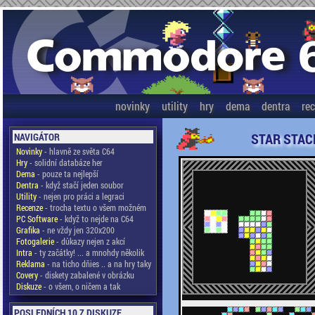
novinky
utility
hry
dema
dentra
re
STAR STAC
NAVIGÁTOR
Novinky
- hlavně ze světa C64
Hry
- solidní databáze her
Dema
- pouze ta nejlepší
Dentra
- když stačí jeden soubor
Utility
- nejen pro práci a legraci
Recenze
- trocha textu o všem možném
PC Software
- když to nejde na C64
Grafika
- ne vždy jen 320x200
Fotogalerie
- důkazy nejen z akcí
Intra
- ty začátky! ... a mnohdy několik
Reklama
- na ticho dňies .. a na hry taky
Covery
- diskety zabalené v obrázku
Diskuze
- o všem, o ničem a tak
POSLEDNÍCH 10 Z DISKUZE