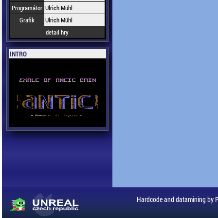
Programátor
Ulrich Mühl
Grafik
Ulrich Mühl
detail hry
INTRO
Hardcode and datamining by 