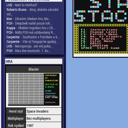
LHS
- Není to HotRod?
Roberto Bruno
- Ahoj, sháním závodní
vid...
kiwi
- Zdravim, hledam hru, kte...
PCH
- DeepSeek našel pouze toh...
Kuppa
- Hledám logickou hru z C6...
PCH
- Mdlý PCH má odzkoušený R...
Carpenter
- Souhlasím s Patrikem a k...
Carpenter
- Vše už funguje ke spokoj...
LHS
- Nerozporuju. Jen mě poba...
PCH
- Mas dve moznosti. 1. bu...
HRA
Blaster
Herní styl
Space Invaders
Multiplayer
Bez multiplayeru
Rok vydání
1987