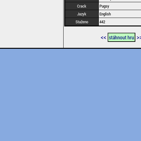
Crack
Pugsy
Jazyk
English
Staženo
442
<<
>
stáhnout hru