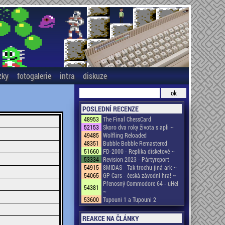
zky
fotogalerie
intra
diskuze
POSLEDNÍ RECENZE
48953
The Final ChessCard
52153
Skoro dva roky života s apli ~
49485
Wolfling Reloaded
48351
Bubble Bobble Remastered
51660
FD-2000 - Replika disketové ~
53334
Revision 2023 - Pártyreport
54915
8MIDAS - Tak trochu jiná ark ~
54065
GP Cars - česká závodní hra! ~
Přenosný Commodore 64 - uHel
54381
~
53600
Tupouni 1 a Tupouni 2
REAKCE NA ČLÁNKY