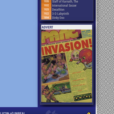
1935
Staff of Karnath, The
1932
International Soccer
1925
Decathlon
1922
3-D Labyrinth
1894
Dinky Doo
ADVERT
ILLICON of UNREAL