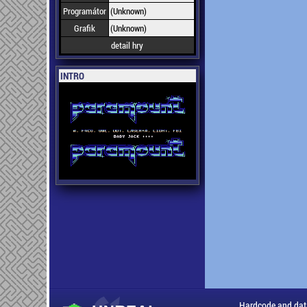
Programátor
(Unknown)
Grafik
(Unknown)
detail hry
INTRO
Hardcode and dat