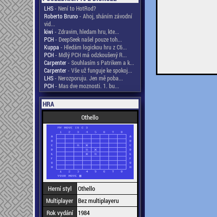
LHS
- Není to HotRod?
Roberto Bruno
- Ahoj, sháním závodní
vid...
kiwi
- Zdravim, hledam hru, kte...
PCH
- DeepSeek našel pouze toh...
Kuppa
- Hledám logickou hru z C6...
PCH
- Mdlý PCH má odzkoušený R...
Carpenter
- Souhlasím s Patrikem a k...
Carpenter
- Vše už funguje ke spokoj...
LHS
- Nerozporuju. Jen mě poba...
PCH
- Mas dve moznosti. 1. bu...
HRA
Othello
Herní styl
Othello
Multiplayer
Bez multiplayeru
Rok vydání
1984