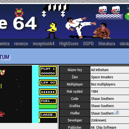
entra
recenze
inception64
HighScore
DSPD
literatura
obrá
ITUM
Název hry
Ad Infinitum
Žánr
Space Invaders
Multiplayer
Bez multiplayeru
Rok vydání
1984
Code
Shaun Southern
Grafika
Shaun Southern
Hudba
Shaun Southern
Developer
(Unknown)
Publisher
Mr. Chip Software