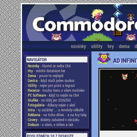
novinky
utility
hry
dema
d
AD INFIN
NAVIGÁTOR
Novinky
- hlavně ze světa C64
Hry
- solidní databáze her
Dema
- pouze ta nejlepší
Dentra
- když stačí jeden soubor
Utility
- nejen pro práci a legraci
Recenze
- trocha textu o všem možném
PC Software
- když to nejde na C64
Grafika
- ne vždy jen 320x200
Fotogalerie
- důkazy nejen z akcí
Intra
- ty začátky! ... a mnohdy několik
Reklama
- na ticho dňies .. a na hry taky
Covery
- diskety zabalené v obrázku
Diskuze
- o všem, o ničem a tak
POSLEDNÍCH 10 Z DISKUZE